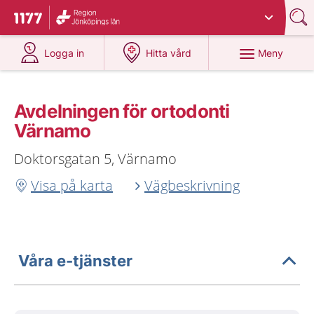
Du har valt region
Jönköpings län
.
Till startsidan för 1177
på 1177.se
på 1177.se
Meny
Logga in
Hitta vård
Avdelningen för ortodonti
Värnamo
Doktorsgatan 5, Värnamo
Visa på karta
Vägbeskrivning
Våra e-tjänster