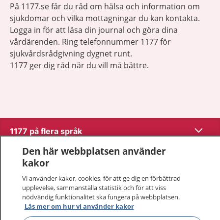
På 1177.se får du råd om hälsa och information om
sjukdomar och vilka mottagningar du kan kontakta.
Logga in för att läsa din journal och göra dina
vårdärenden. Ring telefonnummer 1177 för
sjukvårdsrådgivning dygnet runt.
1177 ger dig råd när du vill må bättre.
Visa inn
1177 på flera språk
Den här webbplatsen använder
Visa inn
Om 1177
kakor
Vi använder kakor, cookies, för att ge dig en förbättrad
Visa inn
Kontakt
upplevelse, sammanställa statistik och för att viss
nödvändig funktionalitet ska fungera på webbplatsen.
Läs mer om hur vi använder kakor
Behandling av personuppgifter