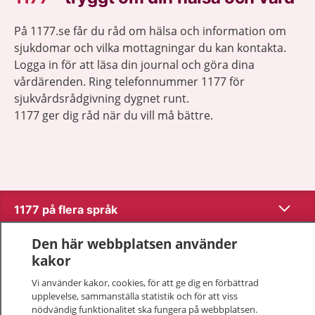
På 1177.se får du råd om hälsa och information om
sjukdomar och vilka mottagningar du kan kontakta.
Logga in för att läsa din journal och göra dina
vårdärenden. Ring telefonnummer 1177 för
sjukvårdsrådgivning dygnet runt.
1177 ger dig råd när du vill må bättre.
Visa inn
1177 på flera språk
Den här webbplatsen använder
Visa inn
Om 1177
kakor
Visa inn
Vi använder kakor, cookies, för att ge dig en förbättrad
Kontakt
upplevelse, sammanställa statistik och för att viss
nödvändig funktionalitet ska fungera på webbplatsen.