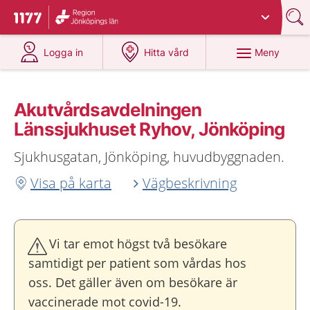
Du har valt region
Jönköpings län
.
Till startsidan för 1177
på 1177.se
på 1177.se
Meny
Logga in
Hitta vård
Akutvårdsavdelningen
Länssjukhuset Ryhov, Jönköping
Sjukhusgatan, Jönköping, huvudbyggnaden.
Visa på karta
Vägbeskrivning
Vi tar emot högst två besökare
samtidigt per patient som vårdas hos
oss. Det gäller även om besökare är
vaccinerade mot covid-19.