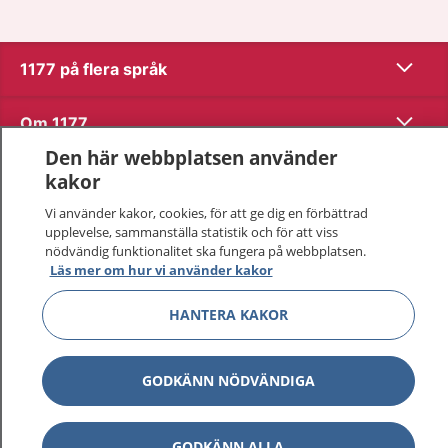
Visa inn
1177 på flera språk
Visa inn
Om 1177
Den här webbplatsen använder
Visa inn
Kontakt
kakor
Vi använder kakor, cookies, för att ge dig en förbättrad
upplevelse, sammanställa statistik och för att viss
Behandling av personuppgifter
nödvändig funktionalitet ska fungera på webbplatsen.
Läs mer om hur vi använder kakor
Hantering av kakor
HANTERA KAKOR
Inställningar för kakor
GODKÄNN NÖDVÄNDIGA
1177 – en tjänst från
Inera.
GODKÄNN ALLA