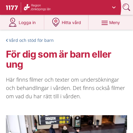
Du har valt region
Jönköpings län
.
Till startsidan för 1177
på 1177.se
på 1177.se
Meny
Logga in
Hitta vård
Vård och stöd för barn
För dig som är barn eller
ung
Här finns filmer och texter om undersökningar
och behandlingar i vården. Det finns också filmer
om vad du har rätt till i vården.