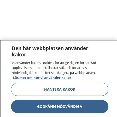
Den här webbplatsen använder
kakor
Vi använder kakor, cookies, för att ge dig en förbättrad
upplevelse, sammanställa statistik och för att viss
nödvändig funktionalitet ska fungera på webbplatsen.
Läs mer om hur vi använder kakor
1177
–
tryggt om din hälsa och vård
HANTERA KAKOR
På 1177.se får du råd om hälsa och information om
sjukdomar och vilka mottagningar du kan kontakta.
GODKÄNN NÖDVÄNDIGA
Logga in för att läsa din journal och göra dina
vårdärenden. Ring telefonnummer 1177 för