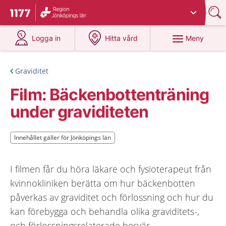
Du har valt region
Jönköpings län
.
Till startsidan för 1177
på 1177.se
på 1177.se
Meny
Logga in
Hitta vård
Graviditet
Film: Bäckenbottenträning
under graviditeten
Innehållet gäller för Jönköpings län
Innehållet gäller för Jönköpings län
I filmen får du höra läkare och fysioterapeut från
kvinnokliniken berätta om hur bäckenbotten
påverkas av graviditet och förlossning och hur du
kan förebygga och behandla olika graviditets-,
och förlossningsrelaterade besvär.