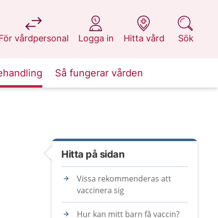
på 1177.se
på 1177.se
på 1177.se
på 1177.se
För vårdpersonal
Logga in
Hitta vård
Sök
ehandling
Så fungerar vården
Hitta på sidan
Vissa rekommenderas att
vaccinera sig
Hur kan mitt barn få vaccin?