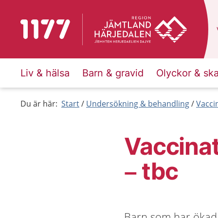
Till startsidan för 1177
Liv & hälsa
Barn & gravid
Olyckor & sk
Du är här:
Start
Undersökning & behandling
Vacci
Vaccinat
– tbc
Barn som har ökad r