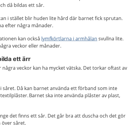
ch då bildas ett sår.
tan i stället blir huden lite hård där barnet fick sprutan.
na efter några månader.
nationen kan också
lymfkörtlarna i armhålan
svullna lite.
 några veckor eller månader.
ilda ett ärr
r några veckor kan ha mycket vätska. Det torkar oftast av
 i såret. Då kan barnet använda ett förband som inte
tt textilplåster. Barnet ska inte använda plåster av plast,
nge det finns ett sår. Det går bra att duscha och det gör
n över såret.