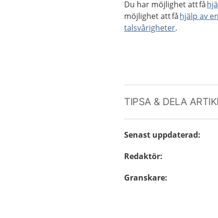
Du har möjlighet att få
hjä
möjlighet att få
hjälp av e
talsvårigheter
.
TIPSA & DELA ARTI
Senast uppdaterad
:
Redaktör
:
Granskare
: