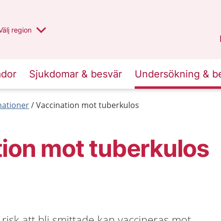
Du har valt region
Välj
en annan
region
Jämtland Härjedalen
.
ador
Sjukdomar & besvär
Undersökning & b
nationer
Vaccination mot tuberkulos
ion mot tuberkulos
isk att bli smittade kan vaccineras mot