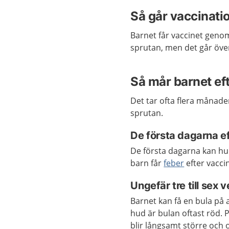
Så går vaccinatio
Barnet får vaccinet geno
sprutan
, men det
går öve
Så mår barnet ef
Det tar ofta flera månade
sprutan.
De första dagarna e
De första dagarna kan hud
barn får
feber
efter vacci
Ungefär tre till sex 
Barnet kan få en bula på 
hud är bulan oftast röd. 
blir långsamt större och o