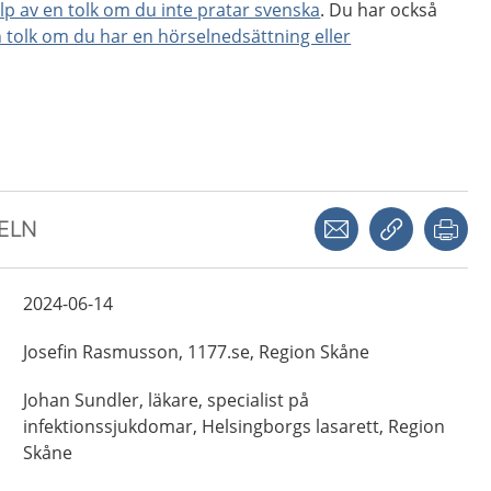
lp av en tolk om du inte pratar svenska
. Du har också
n tolk om du har en hörselnedsättning eller
Dela via mejl
Kopiera län
Skr
KELN
2024-06-14
Josefin
Rasmusson,
1177.se, Region Skåne
Johan
Sundler,
läkare, specialist på
infektionssjukdomar,
Helsingborgs lasarett, Region
Skåne