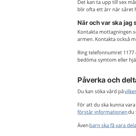
Det kan ta upp till sex må
blir ofta ett ärr när såret
När och var ska jag
Kontakta mottagningen so
armen. Kontakta också mo
Ring telefonnumret 1177 
bedöma symtom eller hjäl
Påverka och delta
Du kan söka vård på
vilke
För att du ska kunna vara 
förstår informationen
du 
Även
barn ska få vara dela