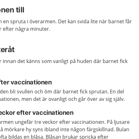
nen till
m en
spruta
i
överarmen. Det kan svida lite när
barnet
får
r efter
några minuter.
teråt
r innan det känns som vanligt på huden där barnet fick
fter vaccinationen
en bli svullen och öm där barnet fick sprutan. En del
nationen, men det är ovanligt och går över av sig själv.
veckor efter vaccinationen
armen ungefär tre veckor efter vaccinationen. På ljusare
På mörkare hy syns ibland inte någon färgskillnad. Bulan
fta bildas en blåsa. Blåsan brukar spricka efter