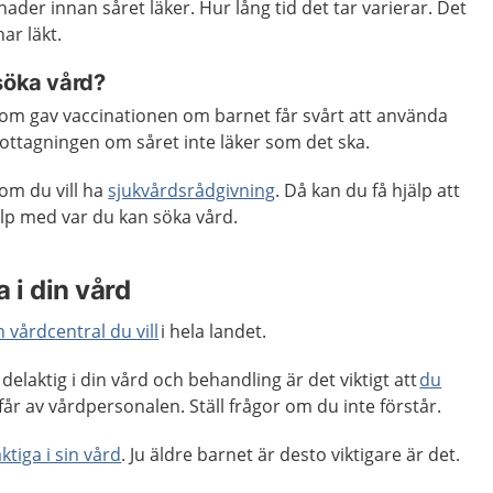
nader innan såret läker. Hur lång tid det tar varierar. Det
 har läkt.
 söka vård?
m gav vaccinationen om barnet får svårt att använda
ttagningen om såret inte läker som det ska.
om du vill ha
sjukvårdsrådgivning
. Då kan du få hjälp att
p med var du kan söka vård.
 i din vård
n vårdcentral du vill
i hela landet.
delaktig i din vård och behandling är det viktigt att
du
får av vårdpersonalen. Ställ frågor om du inte förstår.
ktiga i sin vård
. Ju äldre barnet är desto viktigare är det.