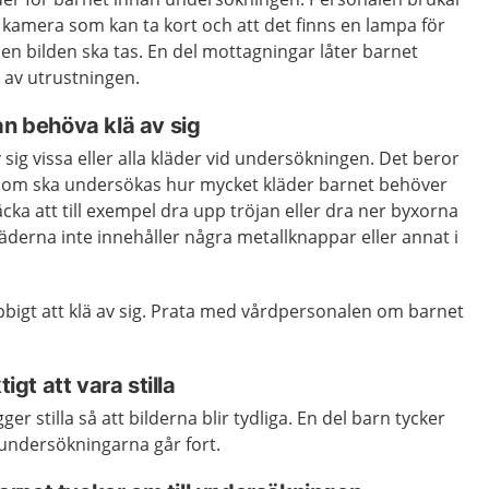
or kamera som kan ta kort och att det finns en lampa för
pen bilden ska tas. En del mottagningar låter barnet
 av utrustningen.
an behöva klä av sig
sig vissa eller alla kläder vid undersökningen. Det beror
 som ska undersökas hur mycket kläder barnet behöver
räcka att till exempel dra upp tröjan eller dra ner byxorna
 kläderna inte innehåller några metallknappar eller annat i
jobbigt att klä av sig. Prata med vårdpersonalen om barnet
tigt att vara stilla
gger stilla så att bilderna blir tydliga. En del barn tycker
a undersökningarna går fort.