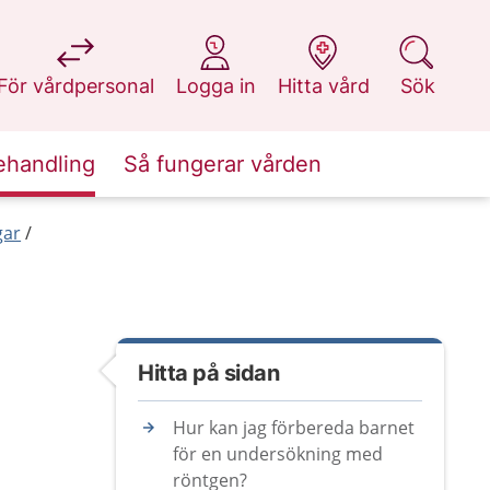
på 1177.se
på 1177.se
på 1177.se
på 1177.se
För vårdpersonal
Logga in
Hitta vård
Sök
ehandling
Så fungerar vården
gar
Hitta på sidan
Hur kan jag förbereda barnet
för en undersökning med
röntgen?