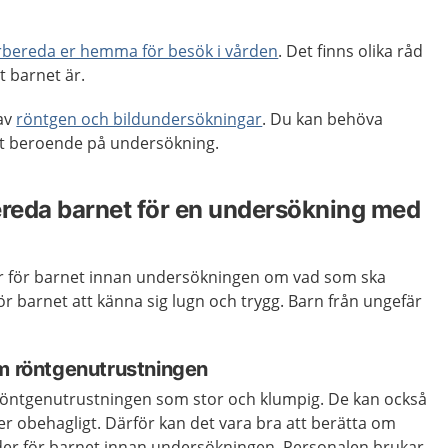
örbereda er hemma för besök i vården
. Det finns olika råd
 barnet är.
 av
röntgen och bildundersökningar
. Du kan behöva
ätt beroende på undersökning.
ereda barnet för en undersökning med
ar för barnet innan undersökningen om vad som ska
ör barnet att känna sig lugn och trygg. Barn från ungefär
om röntgenutrustningen
röntgenutrustningen som stor och klumpig. De kan också
ter obehagligt. Därför kan det vara bra att berätta om
lder för barnet innan undersökningen. Personalen brukar