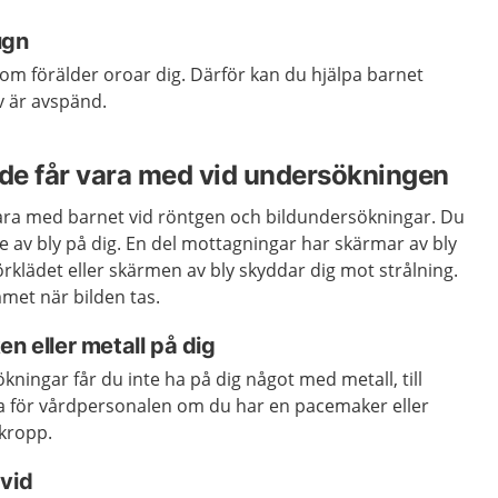
ugn
om förälder oroar dig. Därför kan du hjälpa barnet
v är avspänd.
de får vara med vid undersökningen
ara med barnet vid röntgen och bildundersökningar. Du
e av bly på dig. En del mottagningar har skärmar av bly
klädet eller skärmen av bly skyddar dig mot strålning.
mmet när bilden tas.
en eller metall på dig
kningar får du inte ha på dig något med metall, till
a för vårdpersonalen om du har en pacemaker eller
 kropp.
avid