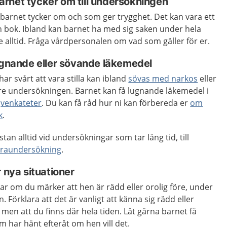
rnet tycker om till undersökningen
arnet tycker om och som ger trygghet. Det kan vara ett
n bok. Ibland kan barnet ha med sig saken under hela
alltid. Fråga vårdpersonalen om vad som gäller för er.
lugnande eller sövande läkemedel
har svårt att vara stilla kan ibland
sövas med narkos
eller
re undersökningen. Barnet kan få lugnande läkemedel i
n
venkateter
. Du kan få råd hur ni kan förbereda er
om
k
.
tan alltid vid undersökningar som tar lång tid, till
raundersökning
.
 nya situationer
var om du märker att hen är rädd eller orolig före, under
. Förklara att det är vanligt att känna sig rädd eller
, men att du finns där hela tiden. Låt gärna barnet få
m har hänt efteråt om hen vill det.