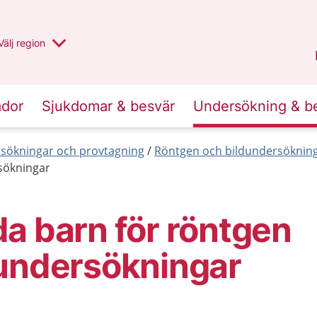
Du har valt region
Välj
en annan
region
Jämtland Härjedalen
.
ador
Sjukdomar & besvär
Undersökning & b
sökningar och provtagning
Röntgen och bildundersöknin
sökningar
a barn för röntgen
dundersökningar