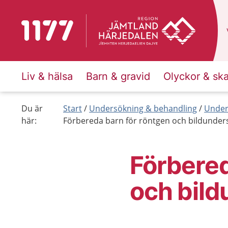
Till startsidan för 1177
Liv & hälsa
Barn & gravid
Olyckor & sk
Du är
Start
Undersökning & behandling
Under
här:
Förbereda barn för röntgen och bildunder
Förbered
och bil