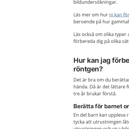
bildundersökningar.
Läs mer om hur
ni kan f
beroende på hur gammalt
Läs också om olika typer
förbereda dig på olika s
Hur kan jag förb
röntgen?
Det är bra om du berätt
hända. Då är det lättare f
tre år brukar förstå.
Berätta för barnet 
En del barn kan uppleva 
tycka att utrustningen lå
utrustningen och visa bi