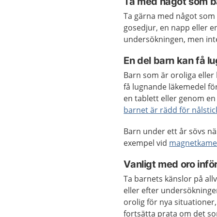
Ta med något som ba
Ta gärna med något som b
gosedjur, en napp eller e
undersökningen, men inte 
En del barn kan få 
Barn som är oroliga eller 
få lugnande läkemedel fö
en tablett eller genom e
barnet är rädd för nålstic
Barn under ett år sövs näs
exempel vid
magnetkame
Vanligt med oro inför
Ta barnets känslor på all
eller efter undersökningen
orolig för nya situationer
fortsätta prata om det so