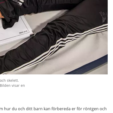
ch skelett.
Bilden visar en
m hur du och ditt barn kan förbereda er för röntgen och