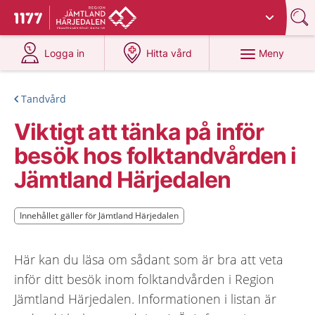
Du har valt region
Jämtland Härjedalen
.
Till startsidan för 1177
på 1177.se
på 1177.se
Meny
Logga in
Hitta vård
Tandvård
Viktigt att tänka på inför
besök hos folktandvården i
Jämtland Härjedalen
Innehållet gäller för Jämtland Härjedalen
Innehållet gäller för Jämtland Härjedalen
Här kan du läsa om sådant som är bra att veta
inför ditt besök inom folktandvården i Region
Jämtland Härjedalen. Informationen i listan är