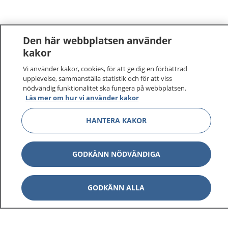
Den här webbplatsen använder
kakor
Vi använder kakor, cookies, för att ge dig en förbättrad
upplevelse, sammanställa statistik och för att viss
nödvändig funktionalitet ska fungera på webbplatsen.
Läs mer om hur vi använder kakor
1177
–
tryggt om din hälsa och vård
HANTERA KAKOR
På 1177.se får du råd om hälsa och information om
GODKÄNN NÖDVÄNDIGA
sjukdomar och vilka mottagningar du kan kontakta.
Logga in för att läsa din journal och göra dina
vårdärenden. Ring telefonnummer 1177 för
GODKÄNN ALLA
sjukvårdsrådgivning dygnet runt.
1177 ger dig råd när du vill må bättre.