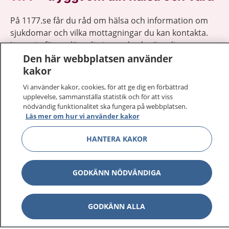
På 1177.se får du råd om hälsa och information om
sjukdomar och vilka mottagningar du kan kontakta.
Logga in för att läsa din journal och göra dina
vårdärenden. Ring telefonnummer 1177 för
Den här webbplatsen använder
sjukvårdsrådgivning dygnet runt.
kakor
1177 ger dig råd när du vill må bättre.
Vi använder kakor, cookies, för att ge dig en förbättrad
upplevelse, sammanställa statistik och för att viss
nödvändig funktionalitet ska fungera på webbplatsen.
Läs mer om hur vi använder kakor
HANTERA KAKOR
Visa inn
1177 på flera språk
GODKÄNN NÖDVÄNDIGA
Visa inn
Om 1177
Visa inn
Kontakt
GODKÄNN ALLA