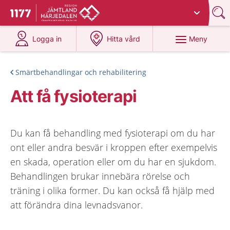
Du har valt region
Jämtland Härjedalen
.
Till startsidan för 1177
på 1177.se
på 1177.se
Meny
Logga in
Hitta vård
Smärtbehandlingar och rehabilitering
Att få fysioterapi
Du kan få behandling med fysioterapi om du har
ont eller andra besvär i kroppen efter exempelvis
en skada, operation eller om du har en sjukdom.
Behandlingen brukar innebära rörelse och
träning i olika former. Du kan också få hjälp med
att förändra dina levnadsvanor.