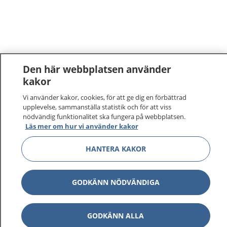
Den här webbplatsen använder
kakor
Vi använder kakor, cookies, för att ge dig en förbättrad
upplevelse, sammanställa statistik och för att viss
nödvändig funktionalitet ska fungera på webbplatsen.
Läs mer om hur vi använder kakor
1177
–
tryggt om din hälsa och vård
HANTERA KAKOR
På 1177.se får du råd om hälsa och information om
sjukdomar och vilka mottagningar du kan kontakta.
GODKÄNN NÖDVÄNDIGA
Logga in för att läsa din journal och göra dina
vårdärenden. Ring telefonnummer 1177 för
sjukvårdsrådgivning dygnet runt.
GODKÄNN ALLA
1177 ger dig råd när du vill må bättre.