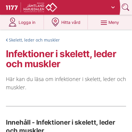
Du har valt region
Jämtland Härjedalen
.
Till startsidan för 1177
på 1177.se
på 1177.se
Meny
Logga in
Hitta vård
Skelett, leder och muskler
Infektioner i skelett, leder
och muskler
Här kan du läsa om infektioner i skelett, leder och
muskler.
Innehåll - Infektioner i skelett, leder
och muskler