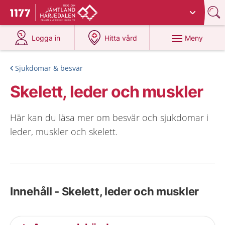
Du har valt region
Jämtland Härjedalen
.
Till startsidan för 1177
på 1177.se
på 1177.se
Meny
Logga in
Hitta vård
Sjukdomar & besvär
Skelett, leder och muskler
Här kan du läsa mer om besvär och sjukdomar i
leder, muskler och skelett.
Innehåll - Skelett, leder och muskler