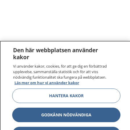
Den här webbplatsen använder
kakor
1177
–
tryggt om din hälsa och vård
Vi använder kakor, cookies, för att ge dig en förbättrad
upplevelse, sammanställa statistik och för att viss
På 1177.se får du råd om hälsa och information om
nödvändig funktionalitet ska fungera på webbplatsen.
Läs mer om hur vi använder kakor
sjukdomar och vilka mottagningar du kan kontakta.
Logga in för att läsa din journal och göra dina
HANTERA KAKOR
vårdärenden. Ring telefonnummer 1177 för
sjukvårdsrådgivning dygnet runt.
1177 ger dig råd när du vill må bättre.
GODKÄNN NÖDVÄNDIGA