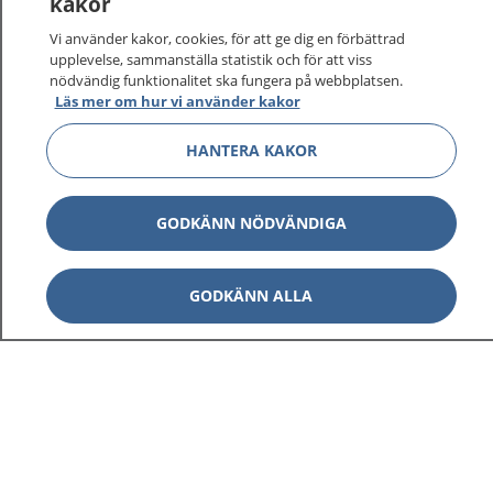
kakor
Vi använder kakor, cookies, för att ge dig en förbättrad
upplevelse, sammanställa statistik och för att viss
1177
–
tryggt om din hälsa och vård
nödvändig funktionalitet ska fungera på webbplatsen.
Läs mer om hur vi använder kakor
På 1177.se får du råd om hälsa och information om
sjukdomar och vilka mottagningar du kan kontakta.
HANTERA KAKOR
Logga in för att läsa din journal och göra dina
vårdärenden. Ring telefonnummer 1177 för
GODKÄNN NÖDVÄNDIGA
sjukvårdsrådgivning dygnet runt.
1177 ger dig råd när du vill må bättre.
GODKÄNN ALLA
Visa inn
1177 på flera språk
Visa inn
Om 1177