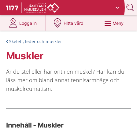
Du har valt region
Jämtland Härjedalen
.
Till startsidan för 1177
på 1177.se
på 1177.se
Meny
Logga in
Hitta vård
Skelett, leder och muskler
Muskler
Är du stel eller har ont i en muskel? Här kan du
läsa mer om bland annat tennisarmbåge och
muskelreumatism.
Innehåll - Muskler