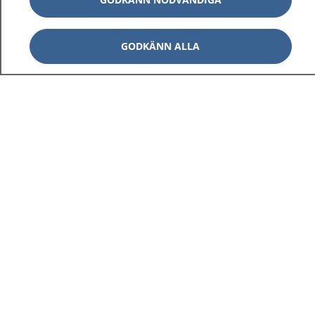
GODKÄNN ALLA
Visa inn
1177 på flera språk
Visa inn
Om 1177
Visa inn
Kontakt
Behandling av personuppgifter
Hantering av kakor
Inställningar för kakor