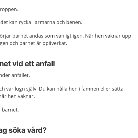
 kroppen.
h det kan rycka i armarna och benen.
börjar barnet andas som vanligt igen. När hen vaknar upp
igen och barnet är opåverkat.
et vid ett anfall
der anfallet.
h var lugn själv. Du kan hålla hen i famnen eller sätta
 när hen vaknar.
 barnet.
jag söka vård?