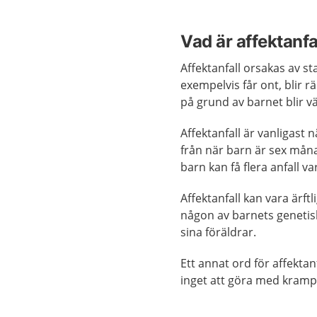
Vad är affektanfa
Affektanfall orsakas av st
exempelvis får ont, blir rä
på grund av barnet blir vä
Affektanfall är vanligast
från när barn är sex månad
barn kan få flera anfall va
Affektanfall kan vara ärftl
någon av barnets genetisk
sina föräldrar.
Ett annat ord för affektan
inget att göra med kramps