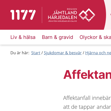
Till startsidan för 1177
Liv & hälsa
Barn & gravid
Olyckor & sk
Du är här:
Start
Sjukdomar & besvär
Hjärna och n
Affektan
Affektanfall innebä
att de tappar anda