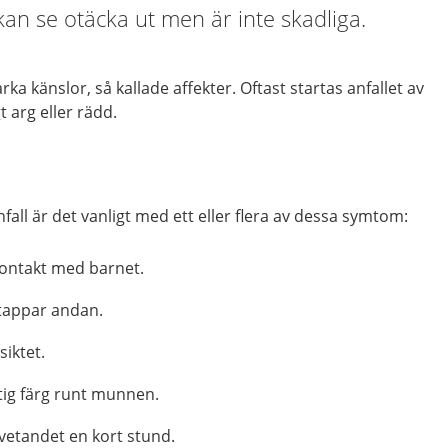
 kan se otäcka ut men är inte skadliga.
rka känslor, så kallade affekter. Oftast startas anfallet av
gt arg eller rädd.
nfall är det vanligt med ett eller flera av dessa symtom:
 kontakt med barnet.
 tappar andan.
siktet.
tig färg runt munnen.
etandet en kort stund.