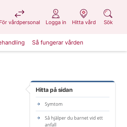
på 1177.se
på 1177.se
på 1177.se
på 1177.se
För vårdpersonal
Logga in
Hitta vård
Sök
ehandling
Så fungerar vården
Hitta på sidan
Symtom
Så hjälper du barnet vid ett
anfall