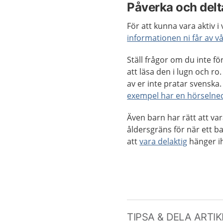
Påverka och delta
För att kunna vara aktiv i
informationen ni får av 
Ställ frågor om du inte fö
att läsa den i lugn och ro.
av er inte pratar svenska.
exempel har en hörselne
Även barn har rätt att var
åldersgräns för när ett b
att
vara delaktig
hänger i
TIPSA & DELA ARTI