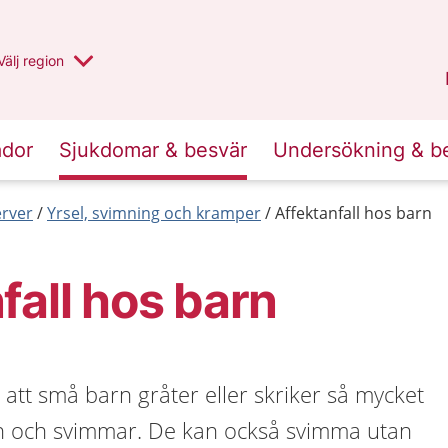
Du har valt region
Välj
en annan
region
Jämtland Härjedalen
.
ador
Sjukdomar & besvär
Undersökning & b
erver
Yrsel, svimning och kramper
Affektanfall hos barn
fall hos barn
r att små barn gråter eller skriker så mycket
n och svimmar. De kan också svimma utan