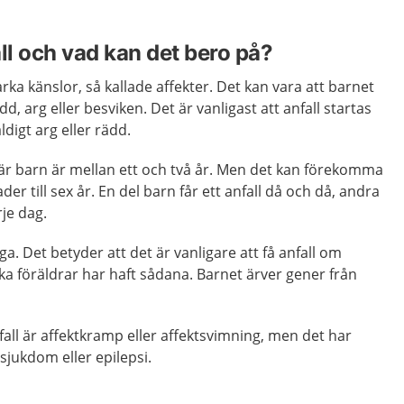
ll och vad kan det bero på?
arka känslor, så kallade affekter. Det kan vara att barnet
dd, arg eller besviken. Det är vanligast att anfall startas
ldigt arg eller rädd.
 när barn är mellan ett och två år. Men det kan förekomma
er till sex år. En del barn får ett anfall då och då, andra
rje dag.
iga. Det betyder att det är vanligare att få anfall om
a föräldrar har haft sådana. Barnet ärver gener från
fall är affektkramp eller affektsvimning, men det har
jukdom eller epilepsi.