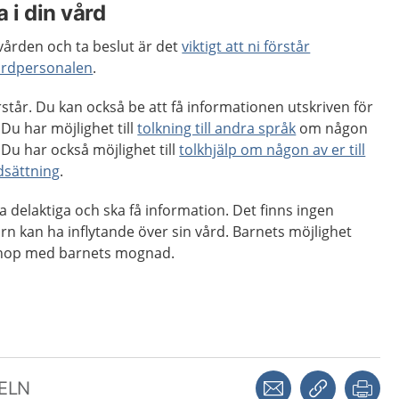
 i din vård
 vården och ta beslut är det
viktigt att ni förstår
vårdpersonalen
.
rstår. Du kan också be att få informationen utskriven för
 Du har möjlighet till
tolkning till andra språk
om någon
 Du har också möjlighet till
tolkhjälp om någon av er till
dsättning
.
a delaktiga och ska få information. Det finns ingen
arn kan ha inflytande över sin vård. Barnets möjlighet
hop med barnets mognad.
Dela via mejl
Kopiera län
Skr
KELN