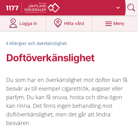
Du har valt region
Jämtland Härjedalen
.
Till startsidan för 1177
på 1177.se
på 1177.se
Meny
Logga in
Hitta vård
Allergier och överkänslighet
Doftöverkänslighet
Du som har en överkänslighet mot dofter kan få
besvär av till exempel cigarettrök, avgaser eller
parfym. Du kan få snuva, hosta och dina ögon
kan rinna. Det finns ingen behandling mot
doftöverkänslighet, men det går att lindra
besvären.