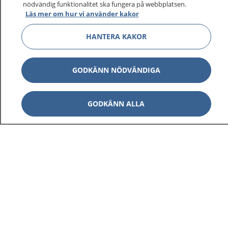
nödvändig funktionalitet ska fungera på webbplatsen.
Läs mer om hur vi använder kakor
Visa inn
1177 på flera språk
HANTERA KAKOR
Visa inn
Om 1177
GODKÄNN NÖDVÄNDIGA
Visa inn
Kontakt
GODKÄNN ALLA
Behandling av personuppgifter
Hantering av kakor
Inställningar för kakor
1177 – en tjänst från
Inera.