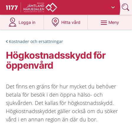
Du har valt region
Jämtland Härjedalen
.
Till startsidan för 1177
på 1177.se
på 1177.se
Meny
Logga in
Hitta vård
Kostnader och ersättningar
Högkostnadsskydd för
öppenvård
Det finns en gräns för hur mycket du behöver
betala för besök i den öppna hälso- och
sjukvården. Det kallas för högkostnadsskydd.
Högkostnadsskyddet gäller också om du söker
vård i en annan region än där du bor.