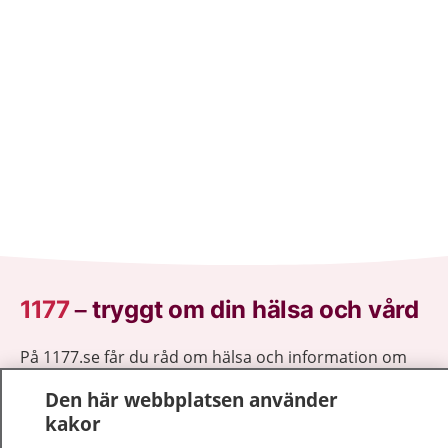
1177
–
tryggt om din hälsa och vård
På 1177.se får du råd om hälsa och information om
sjukdomar och vilka mottagningar du kan kontakta.
Den här webbplatsen använder
Logga in för att läsa din journal och göra dina
kakor
vårdärenden. Ring telefonnummer 1177 för