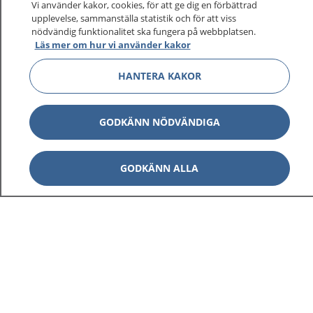
sjukvårdsrådgivning dygnet runt.
Vi använder kakor, cookies, för att ge dig en förbättrad
upplevelse, sammanställa statistik och för att viss
1177 ger dig råd när du vill må bättre.
nödvändig funktionalitet ska fungera på webbplatsen.
Läs mer om hur vi använder kakor
HANTERA KAKOR
Visa inn
1177 på flera språk
GODKÄNN NÖDVÄNDIGA
Visa inn
Om 1177
GODKÄNN ALLA
Visa inn
Kontakt
Behandling av personuppgifter
Hantering av kakor