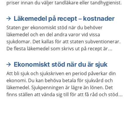
priser innan du väljer tandläkare eller tandhygienist.
Läkemedel på recept – kostnader
Staten ger ekonomiskt stöd när du behöver
läkemedel och en del andra varor vid vissa
sjukdomar. Det kallas för att staten subventionerar.
De flesta läkemedel som skrivs ut på recept är
subventionerade. Detta skydd mot höga kostnader
kallas i dagligt tal för högkostnadsskyddet.
Ekonomiskt stöd när du är sjuk
Att bli sjuk och sjukskriven en period påverkar din
ekonomi. Du kan behöva betala för sjukvård och
läkemedel. Sjukpenningen är lägre än lönen. Det
finns ställen att vända sig till för att få råd och stöd
om du inte klarar av att betala dina utgifter.