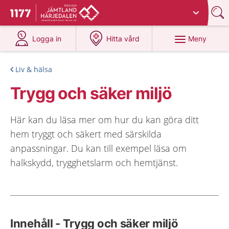
Du har valt region
Jämtland Härjedalen
.
Till startsidan för 1177
på 1177.se
på 1177.se
Meny
Logga in
Hitta vård
Liv & hälsa
Trygg och säker miljö
Här kan du läsa mer om hur du kan göra ditt
hem tryggt och säkert med särskilda
anpassningar. Du kan till exempel läsa om
halkskydd, trygghetslarm och hemtjänst.
Innehåll - Trygg och säker miljö