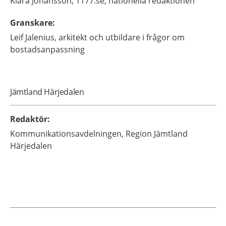
Klara
Johansson,
1177.se, nationella redaktionen
Granskare
:
Leif
Jalenius,
arkitekt och utbildare i frågor om
bostadsanpassning
Jämtland Härjedalen
Redaktör
:
Kommunikationsavdelningen,
Region Jämtland
Härjedalen