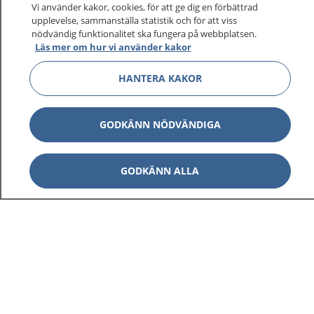
På 1177.se får du råd om hälsa och information om
Vi använder kakor, cookies, för att ge dig en förbättrad
sjukdomar och vilka mottagningar du kan kontakta.
upplevelse, sammanställa statistik och för att viss
nödvändig funktionalitet ska fungera på webbplatsen.
Logga in för att läsa din journal och göra dina
Läs mer om hur vi använder kakor
vårdärenden. Ring telefonnummer 1177 för
sjukvårdsrådgivning dygnet runt.
HANTERA KAKOR
1177 ger dig råd när du vill må bättre.
GODKÄNN NÖDVÄNDIGA
GODKÄNN ALLA
Visa inn
1177 på flera språk
Visa inn
Om 1177
Visa inn
Kontakt
Behandling av personuppgifter