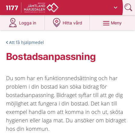
Du har valt region
Jämtland Härjedalen
.
Till startsidan för 1177
på 1177.se
på 1177.se
Meny
Logga in
Hitta vård
Att få hjälpmedel
Bostadsanpassning
Du som har en funktionsnedsättning och har
problem i din bostad kan söka bidrag för
bostadsanpassning. Bidraget syftar till att ge dig
möjlighet att fungera i din bostad. Det kan till
exempel handla om att komma in och ut, sköta
hygienen eller laga mat. Du ansöker om bidraget
hos din kommun.