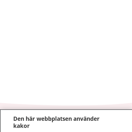
1177
–
tryggt om din hälsa och vård
Den här webbplatsen använder
kakor