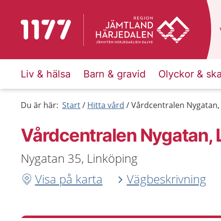
Till startsidan för 1177
Liv & hälsa
Barn & gravid
Olyckor & sk
Du är här:
Start
Hitta vård
Vårdcentralen Nygatan,
Vårdcentralen Nygatan, 
Nygatan 35, Linköping
Visa på karta
Vägbeskrivning