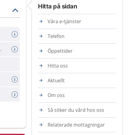
Hitta på sidan
Våra e-tjänster
Telefon
 12 år och äldre
Öppettider
Hitta oss
Aktuellt
Om oss
Så söker du vård hos oss
Relaterade mottagningar