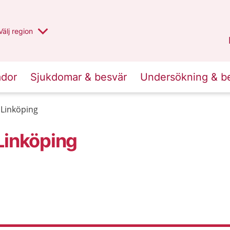
Du har valt region
Välj
en annan
region
Jämtland Härjedalen
.
ador
Sjukdomar & besvär
Undersökning & b
 Linköping
Linköping