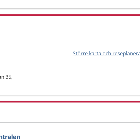
Större karta och reseplaner
an 35,
ntralen