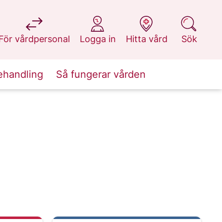
på 1177.se
på 1177.se
på 1177.se
på 1177.se
För vårdpersonal
Logga in
Hitta vård
Sök
ehandling
Så fungerar vården