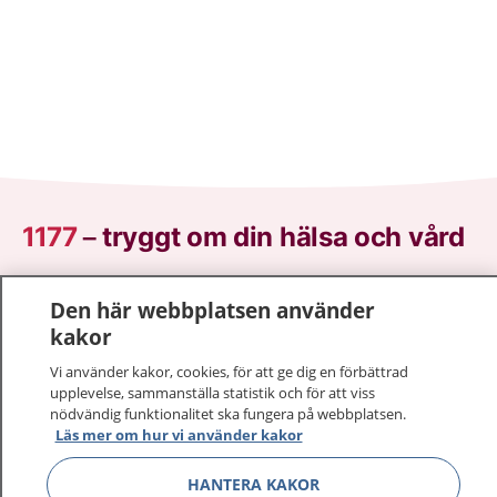
1177
–
tryggt om din hälsa och vård
På 1177.se får du råd om hälsa och information om
Den här webbplatsen använder
sjukdomar och vilka mottagningar du kan kontakta.
kakor
Logga in för att läsa din journal och göra dina
vårdärenden. Ring telefonnummer 1177 för
Vi använder kakor, cookies, för att ge dig en förbättrad
upplevelse, sammanställa statistik och för att viss
sjukvårdsrådgivning dygnet runt.
nödvändig funktionalitet ska fungera på webbplatsen.
1177 ger dig råd när du vill må bättre.
Läs mer om hur vi använder kakor
HANTERA KAKOR