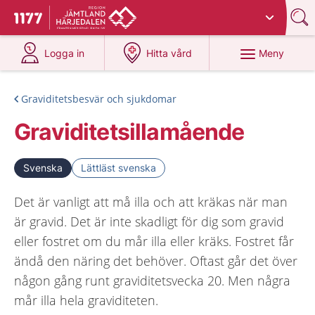
Du har valt region
Jämtland Härjedalen
.
Till startsidan för 1177
på 1177.se
på 1177.se
Meny
Logga in
Hitta vård
Graviditetsbesvär och sjukdomar
Graviditetsillamående
Svenska
Lättläst svenska
Det är vanligt att må illa och att kräkas när man
är gravid. Det är inte skadligt för dig som gravid
eller fostret om du mår illa eller kräks. Fostret får
ändå den näring det behöver. Oftast går det över
någon gång runt graviditetsvecka 20. Men några
mår illa hela graviditeten.