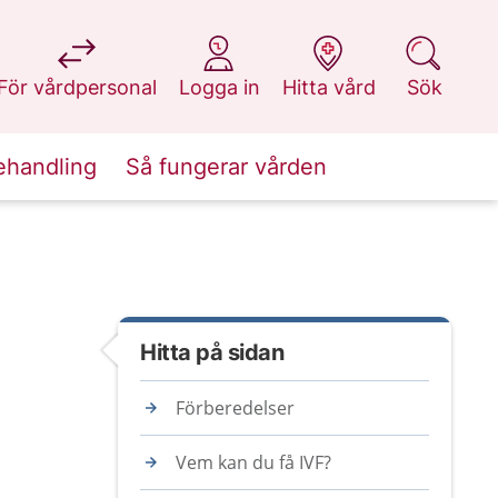
på 1177.se
på 1177.se
på 1177.se
på 1177.se
För vårdpersonal
Logga in
Hitta vård
Sök
ehandling
Så fungerar vården
Hitta på sidan
Förberedelser
Vem kan du få IVF?