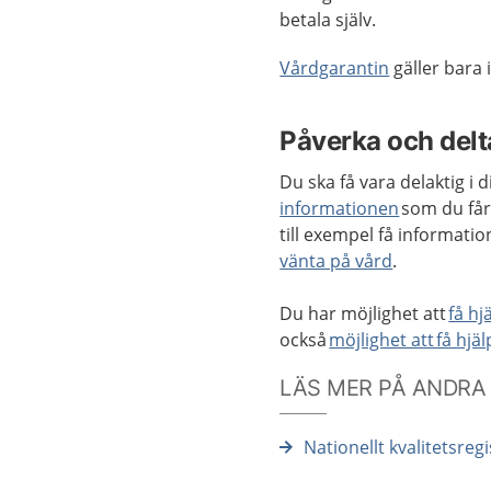
betala själv.
Vårdgarantin
gäller bara 
Påverka och delta
Du ska få vara delaktig i 
informationen
som du får
till exempel få informati
vänta på vård
.
Du har möjlighet att
få hj
också
möjlighet att få hjä
LÄS MER PÅ ANDRA
Nationellt kvalitetsreg