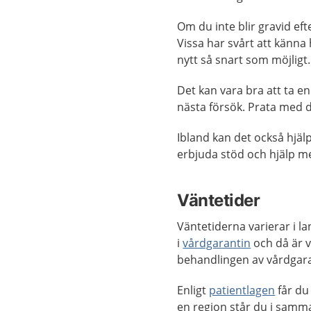
Om du inte blir gravid ef
Vissa har svårt att känna
nytt så snart som möjligt.
Det kan vara bra att ta e
nästa försök. Prata med 
Ibland kan det också hjäl
erbjuda stöd och hjälp me
Väntetider
Väntetiderna varierar i la
i
vårdgarantin
och då är v
behandlingen av vårdgaran
Enligt
patientlagen
får d
en region står du i samma