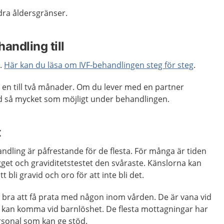
ndra åldersgränser.
andling till
g.
Här kan du läsa om IVF-behandlingen steg för steg
.
 en till två månader. Om du lever med en partner
d så mycket som möjligt under behandlingen.
t
ndling är påfrestande för de flesta. För många är tiden
get och graviditetstestet den svåraste. Känslorna kan
 bli gravid och oro för att inte bli det.
 bra att få prata med någon inom vården. De är vana vid
 kan komma vid barnlöshet. De flesta mottagningar har
rsonal som kan ge stöd.