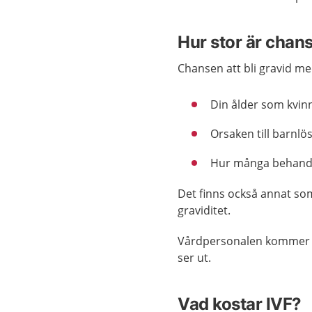
Hur stor är chans
Chansen att bli gravid me
Din ålder som kvin
Orsaken till barnlö
Hur många behandli
Det finns också annat som 
graviditet.
Vårdpersonalen kommer be
ser ut.
Vad kostar IVF?