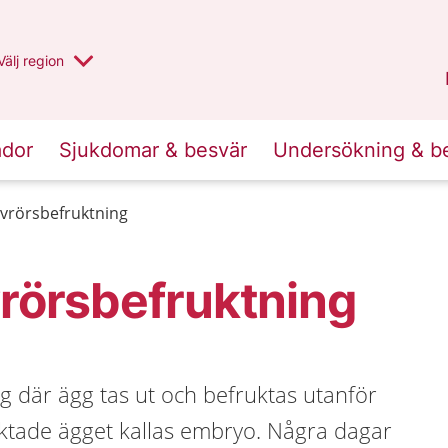
Du har valt region
Välj
en annan
region
Jämtland Härjedalen
.
ador
Sjukdomar & besvär
Undersökning & b
ovrörsbefruktning
vrörsbefruktning
g där ägg tas ut och befruktas utanför
ktade ägget kallas embryo. Några dagar