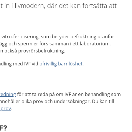
 in i livmodern, där det kan fortsätta att
n vitro-fertilisering, som betyder befruktning utanför
 ägg och spermier förs samman i ett laboratorium.
en också provrörsbefruktning.
andling med IVF vid
ofrivillig barnlöshet
.
tredning
för att ta reda på om IVF är en behandling som
nnehåller olika prov och undersökningar. Du kan till
aprov
.
VF?