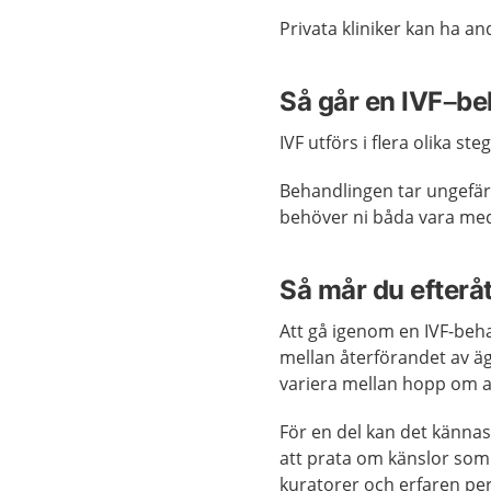
Privata kliniker kan ha a
Så går en IVF–beh
IVF utförs i flera olika ste
Behandlingen tar ungefär
behöver ni båda vara me
Så mår du efterå
Att gå igenom en IVF-beha
mellan återförandet av äg
variera mellan hopp om att
För en del kan det kännas
att prata om känslor som
kuratorer och erfaren pe