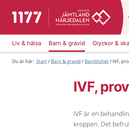
Till startsidan för 1177
Liv & hälsa
Barn & gravid
Olyckor & sk
Du är här:
Start
Barn & gravid
Barnlöshet
IVF, pr
IVF, pro
IVF är en behandlin
kroppen. Det befru