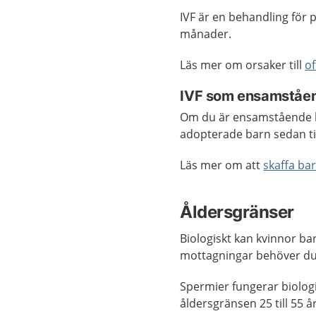
IVF är en behandling för p
månader.
Läs mer om orsaker till
of
IVF som ensamståe
Om du är ensamstående kv
adopterade barn sedan ti
Läs mer om att
skaffa ba
Åldersgränser
Biologiskt kan kvinnor ba
mottagningar behöver d
Spermier fungerar biologi
åldersgränsen 25 till 55 å