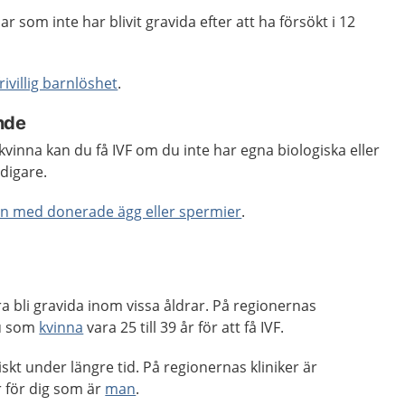
ar som inte har blivit gravida efter att ha försökt i 12
rivillig barnlöshet
.
nde
inna kan du få IVF om du inte har egna biologiska eller
digare.
rn med donerade ägg eller spermier
.
ra bli gravida inom vissa åldrar. På regionernas
u som
kvinna
vara 25 till 39 år för att få IVF.
skt under längre tid. På regionernas kliniker är
r för dig som är
man
.