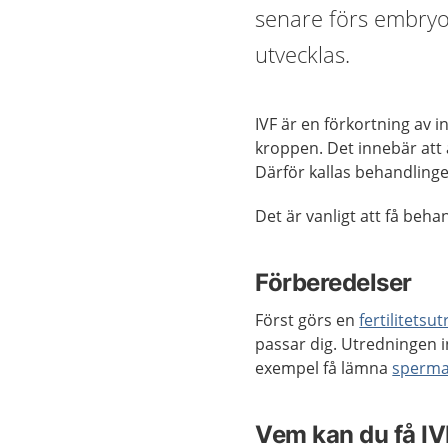
senare förs embryot
utvecklas.
IVF är en förkortning av i
kroppen. Det innebär att
Därför kallas behandling
Det är vanligt att få beh
Förberedelser
Först görs en
fertilitetsu
passar dig. Utredningen i
exempel få lämna
sperm
Vem kan du få I