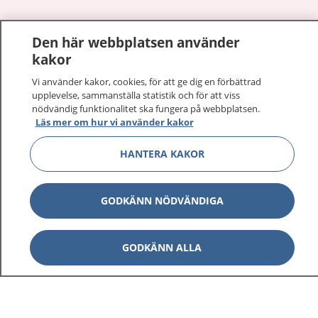
Den här webbplatsen använder
Visa inn
1177 på flera språk
kakor
Visa inn
Vi använder kakor, cookies, för att ge dig en förbättrad
Om 1177
upplevelse, sammanställa statistik och för att viss
nödvändig funktionalitet ska fungera på webbplatsen.
Visa inn
Läs mer om hur vi använder kakor
Kontakt
HANTERA KAKOR
Behandling av personuppgifter
GODKÄNN NÖDVÄNDIGA
Hantering av kakor
GODKÄNN ALLA
Inställningar för kakor
1177 – en tjänst från
Inera.