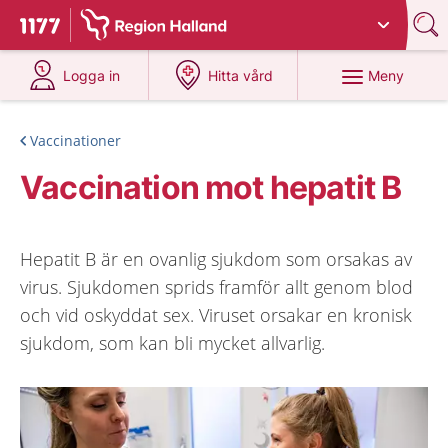
Du har valt region
Halland
.
Till startsidan för 1177
på 1177.se
på 1177.se
Meny
Logga in
Hitta vård
Vaccinationer
Vaccination mot hepatit B
Hepatit B är en ovanlig sjukdom som orsakas av
virus. Sjukdomen sprids framför allt genom blod
och vid oskyddat sex. Viruset orsakar en kronisk
sjukdom, som kan bli mycket allvarlig.