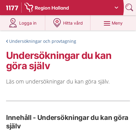
Du har valt region
Halland
.
Till startsidan för 1177
på 1177.se
på 1177.se
Meny
Logga in
Hitta vård
Undersökningar och provtagning
Undersökningar du kan
göra själv
Läs om undersökningar du kan göra själv.
Innehåll - Undersökningar du kan göra
själv