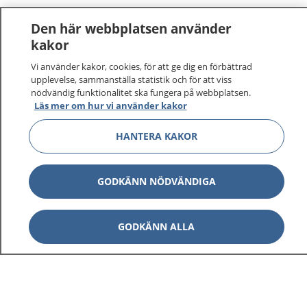
Den här webbplatsen använder
kakor
Vi använder kakor, cookies, för att ge dig en förbättrad
1177
–
tryggt om din hälsa och vård
upplevelse, sammanställa statistik och för att viss
nödvändig funktionalitet ska fungera på webbplatsen.
Läs mer om hur vi använder kakor
På 1177.se får du råd om hälsa och information om
sjukdomar och vilka mottagningar du kan kontakta.
HANTERA KAKOR
Logga in för att läsa din journal och göra dina
vårdärenden. Ring telefonnummer 1177 för
sjukvårdsrådgivning dygnet runt.
GODKÄNN NÖDVÄNDIGA
1177 ger dig råd när du vill må bättre.
GODKÄNN ALLA
Visa inn
1177 på flera språk