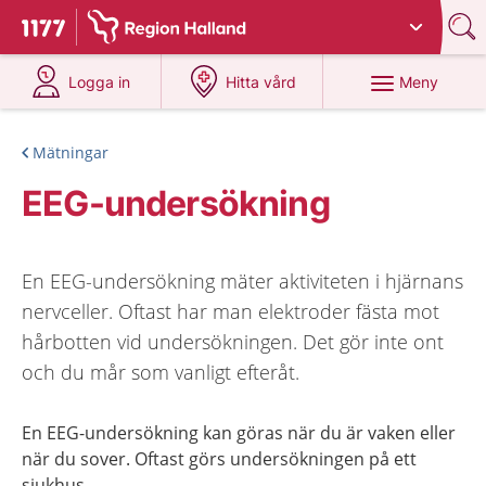
Du har valt region
Halland
.
Till startsidan för 1177
på 1177.se
på 1177.se
Meny
Logga in
Hitta vård
Mätningar
EEG-undersökning
En EEG-undersökning mäter aktiviteten i hjärnans
nervceller. Oftast har man elektroder fästa mot
hårbotten vid undersökningen. Det gör inte ont
och du mår som vanligt efteråt.
En EEG-undersökning kan göras när du är vaken eller
när du sover. Oftast görs undersökningen på ett
sjukhus.