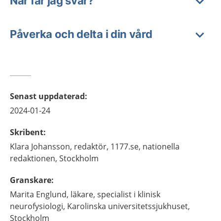
När får jag svar?
Påverka och delta i din vård
Senast uppdaterad
:
2024-01-24
Skribent
:
Klara
Johansson,
redaktör,
1177.se, nationella
redaktionen,
Stockholm
Granskare
:
Marita
Englund,
läkare, specialist i klinisk
neurofysiologi,
Karolinska universitetssjukhuset,
Stockholm