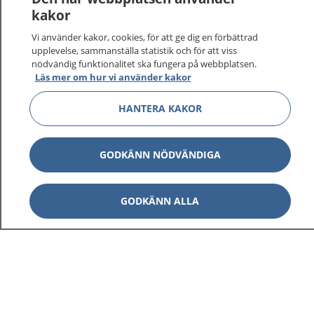
vårdärenden. Ring telefonnummer 1177 för
kakor
sjukvårdsrådgivning dygnet runt.
Vi använder kakor, cookies, för att ge dig en förbättrad
1177 ger dig råd när du vill må bättre.
upplevelse, sammanställa statistik och för att viss
nödvändig funktionalitet ska fungera på webbplatsen.
Läs mer om hur vi använder kakor
HANTERA KAKOR
Visa inn
1177 på flera språk
GODKÄNN NÖDVÄNDIGA
Visa inn
Om 1177
GODKÄNN ALLA
Visa inn
Kontakt
Behandling av personuppgifter
Hantering av kakor