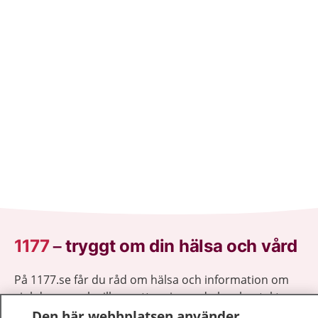
1177
–
tryggt om din hälsa och vård
På 1177.se får du råd om hälsa och information om
sjukdomar och vilka mottagningar du kan kontakta.
Logga in för att läsa din journal och göra dina
Den här webbplatsen använder