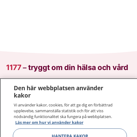
1177
–
tryggt om din hälsa och vård
På 1177.se får du råd om hälsa och information om
Den här webbplatsen använder
sjukdomar och vilka mottagningar du kan kontakta.
kakor
Logga in för att läsa din journal och göra dina
vårdärenden. Ring telefonnummer 1177 för
Vi använder kakor, cookies, för att ge dig en förbättrad
sjukvårdsrådgivning dygnet runt.
upplevelse, sammanställa statistik och för att viss
nödvändig funktionalitet ska fungera på webbplatsen.
1177 ger dig råd när du vill må bättre.
Läs mer om hur vi använder kakor
HANTERA KAKOR