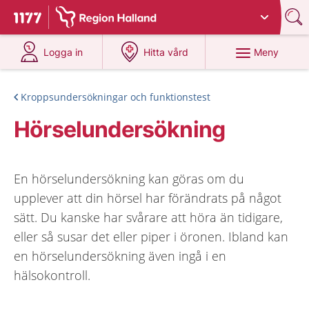
Du har valt region
Halland
.
Till startsidan för 1177
på 1177.se
på 1177.se
Meny
Logga in
Hitta vård
Kroppsundersökningar och funktionstest
Hörselundersökning
En hörselundersökning kan göras om du
upplever att din hörsel har förändrats på något
sätt. Du kanske har svårare att höra än tidigare,
eller så susar det eller piper i öronen. Ibland kan
en hörselundersökning även ingå i en
hälsokontroll.