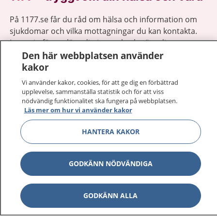
På 1177.se får du råd om hälsa och information om
sjukdomar och vilka mottagningar du kan kontakta.
Logga in för att läsa din journal och göra dina
vårdärenden. Ring telefonnummer 1177 för
Den här webbplatsen använder
sjukvårdsrådgivning dygnet runt.
kakor
1177 ger dig råd när du vill må bättre.
Vi använder kakor, cookies, för att ge dig en förbättrad
upplevelse, sammanställa statistik och för att viss
nödvändig funktionalitet ska fungera på webbplatsen.
Läs mer om hur vi använder kakor
HANTERA KAKOR
Visa inn
1177 på flera språk
GODKÄNN NÖDVÄNDIGA
Visa inn
Om 1177
Visa inn
Kontakt
GODKÄNN ALLA