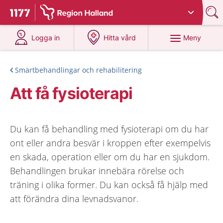
Du har valt region
Halland
.
Till startsidan för 1177
på 1177.se
på 1177.se
Meny
Logga in
Hitta vård
Smärtbehandlingar och rehabilitering
Att få fysioterapi
Du kan få behandling med fysioterapi om du har
ont eller andra besvär i kroppen efter exempelvis
en skada, operation eller om du har en sjukdom.
Behandlingen brukar innebära rörelse och
träning i olika former. Du kan också få hjälp med
att förändra dina levnadsvanor.