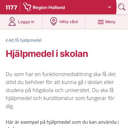
Du har valt region
Halland
.
Till startsidan för 1177
på 1177.se
på 1177.se
Meny
Logga in
Hitta vård
Att få hjälpmedel
Hjälpmedel i skolan
Du som har en funktionsnedsättning ska få det
stöd du behöver för att kunna gå i skolan eller
studera på högskola och universitet. Du ska få
hjälpmedel och kurslitteratur som fungerar för
dig.
Här är exempel på hjälpmedel som du kan använda i