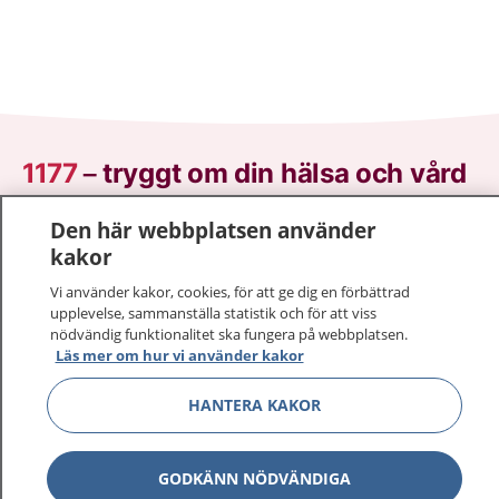
1177
–
tryggt om din hälsa och vård
På 1177.se får du råd om hälsa och information om
Den här webbplatsen använder
sjukdomar och vilka mottagningar du kan kontakta.
kakor
Logga in för att läsa din journal och göra dina
Vi använder kakor, cookies, för att ge dig en förbättrad
vårdärenden. Ring telefonnummer 1177 för
upplevelse, sammanställa statistik och för att viss
sjukvårdsrådgivning dygnet runt.
nödvändig funktionalitet ska fungera på webbplatsen.
Läs mer om hur vi använder kakor
1177 ger dig råd när du vill må bättre.
HANTERA KAKOR
GODKÄNN NÖDVÄNDIGA