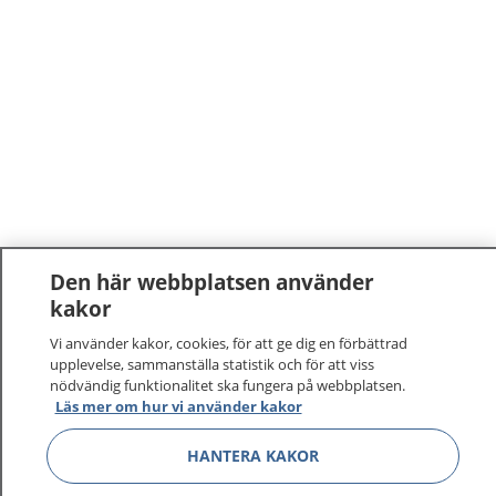
Den här webbplatsen använder
kakor
1177
–
tryggt om din hälsa och vård
Vi använder kakor, cookies, för att ge dig en förbättrad
upplevelse, sammanställa statistik och för att viss
På 1177.se får du råd om hälsa och information om
nödvändig funktionalitet ska fungera på webbplatsen.
sjukdomar och vilka mottagningar du kan kontakta.
Läs mer om hur vi använder kakor
Logga in för att läsa din journal och göra dina
vårdärenden. Ring telefonnummer 1177 för
HANTERA KAKOR
sjukvårdsrådgivning dygnet runt.