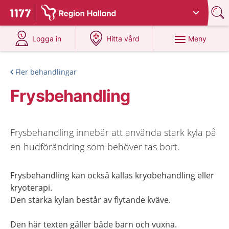
Du har valt region
Halland
.
Till startsidan för 1177
på 1177.se
på 1177.se
Meny
Logga in
Hitta vård
Fler behandlingar
Frysbehandling
Frysbehandling innebär att använda stark kyla på
en hudförändring som behöver tas bort.
Frysbehandling kan också kallas kryobehandling eller
kryoterapi.
Den starka kylan består av flytande kväve.
Den här texten gäller både barn och vuxna.