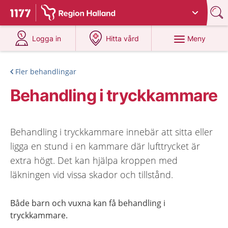
Du har valt region
Halland
.
Till startsidan för 1177
på 1177.se
på 1177.se
Meny
Logga in
Hitta vård
Fler behandlingar
Behandling i tryckkammare
Behandling i tryckkammare innebär att sitta eller
ligga en stund i en kammare där lufttrycket är
extra högt. Det kan hjälpa kroppen med
läkningen vid vissa skador och tillstånd.
Både barn och vuxna kan få behandling i
tryckkammare.