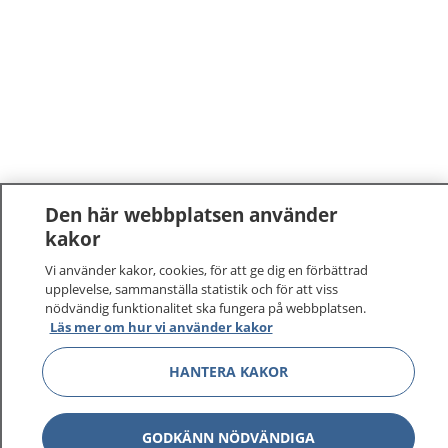
Den här webbplatsen använder
kakor
Vi använder kakor, cookies, för att ge dig en förbättrad
upplevelse, sammanställa statistik och för att viss
nödvändig funktionalitet ska fungera på webbplatsen.
Läs mer om hur vi använder kakor
1177
–
tryggt om din hälsa och vård
HANTERA KAKOR
På 1177.se får du råd om hälsa och information om
sjukdomar och vilka mottagningar du kan kontakta.
Logga in för att läsa din journal och göra dina
GODKÄNN NÖDVÄNDIGA