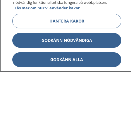
nödvändig funktionalitet ska fungera på webbplatsen.
Läs mer om hur vi använder kakor
Visa inn
1177 på flera språk
HANTERA KAKOR
Visa inn
Om 1177
GODKÄNN NÖDVÄNDIGA
Visa inn
Kontakt
GODKÄNN ALLA
Behandling av personuppgifter
Hantering av kakor
Inställningar för kakor
1177 – en tjänst från
Inera.