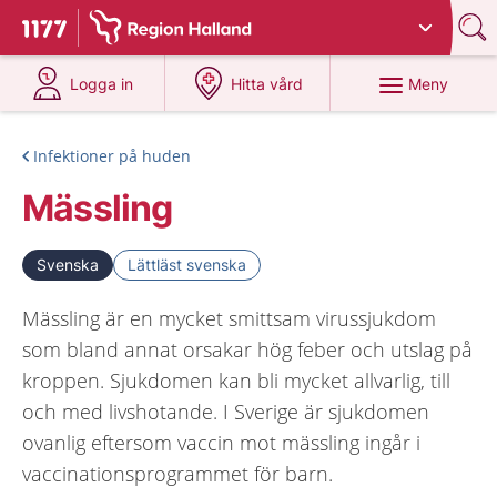
Du har valt region
Halland
.
Till startsidan för 1177
på 1177.se
på 1177.se
Meny
Logga in
Hitta vård
Infektioner på huden
Mässling
Svenska
Lättläst svenska
Mässling är en mycket smittsam virussjukdom
som bland annat orsakar hög feber och utslag på
kroppen. Sjukdomen kan bli mycket allvarlig, till
och med livshotande. I Sverige är sjukdomen
ovanlig eftersom vaccin mot mässling ingår i
vaccinationsprogrammet för barn.