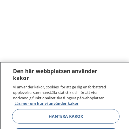
Den här webbplatsen använder
kakor
1177
–
tryggt om din hälsa och vård
Vi använder kakor, cookies, för att ge dig en förbättrad
upplevelse, sammanställa statistik och för att viss
På 1177.se får du råd om hälsa och information om
nödvändig funktionalitet ska fungera på webbplatsen.
sjukdomar och vilka mottagningar du kan kontakta.
Läs mer om hur vi använder kakor
Logga in för att läsa din journal och göra dina
vårdärenden. Ring telefonnummer 1177 för
HANTERA KAKOR
sjukvårdsrådgivning dygnet runt.
1177 ger dig råd när du vill må bättre.