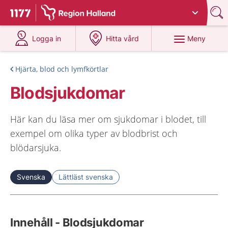
Du har valt region
Halland
.
Till startsidan för 1177
på 1177.se
på 1177.se
Meny
Logga in
Hitta vård
Hjärta, blod och lymfkörtlar
Blodsjukdomar
Här kan du läsa mer om sjukdomar i blodet, till
exempel om olika typer av blodbrist och
blödarsjuka.
Svenska
Lättläst svenska
Innehåll - Blodsjukdomar