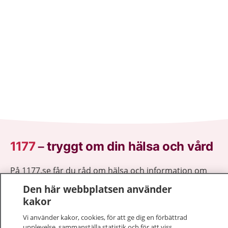
1177
–
tryggt om din hälsa och vård
På 1177.se får du råd om hälsa och information om
sjukdomar och vilka mottagningar du kan kontakta.
Den här webbplatsen använder
Logga in för att läsa din journal och göra dina
kakor
vårdärenden. Ring telefonnummer 1177 för
Vi använder kakor, cookies, för att ge dig en förbättrad
sjukvårdsrådgivning dygnet runt.
upplevelse, sammanställa statistik och för att viss