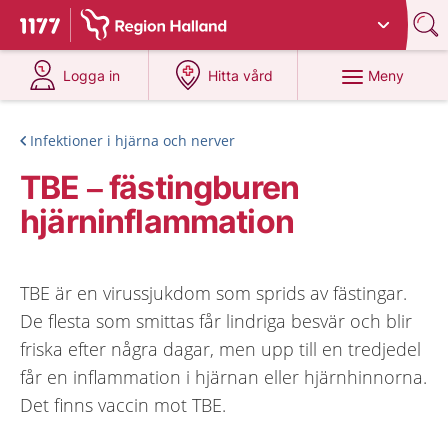
Du har valt region
Halland
.
Till startsidan för 1177
på 1177.se
på 1177.se
Meny
Logga in
Hitta vård
Infektioner i hjärna och nerver
TBE – fästingburen
hjärninflammation
TBE är en virussjukdom som sprids av fästingar.
De flesta som smittas får lindriga besvär och blir
friska efter några dagar, men upp till en tredjedel
får en inflammation i hjärnan eller hjärnhinnorna.
Det finns vaccin mot TBE.