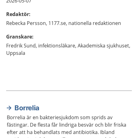
2026-05-07
Redaktör
:
Rebecka
Persson,
1177.se, nationella redaktionen
Granskare
:
Fredrik
Sund,
infektionsläkare,
Akademiska sjukhuset,
Uppsala
Borrelia
Aktuella artiklar
Borrelia är en bakteriesjukdom som sprids av
fästingar. De flesta får lindriga besvär och blir friska
efter att ha behandlats med antibiotika. Ibland