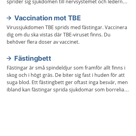
sprider sig sjukdomen till nervsystemet och lederna,
och då kan det ta längre tid att bli frisk.
Vaccination mot TBE
Virussjukdomen TBE sprids med fästingar. Vaccinera
dig om du ska vistas där TBE-viruset finns. Du
behöver flera doser av vaccinet.
Fästingbett
Fästingar är små spindeldjur som framför allt finns i
skog och i högt gräs. De biter sig fast i huden för att
suga blod. Ett fästingbett ger oftast inga besvär, men
ibland kan fästingar sprida sjukdomar som borrelia
och TBE.