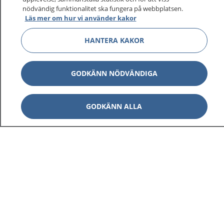
1177 ger dig råd när du vill må bättre.
nödvändig funktionalitet ska fungera på webbplatsen.
Läs mer om hur vi använder kakor
HANTERA KAKOR
Visa inn
1177 på flera språk
GODKÄNN NÖDVÄNDIGA
Visa inn
Om 1177
GODKÄNN ALLA
Visa inn
Kontakt
Behandling av personuppgifter
Hantering av kakor
Inställningar för kakor