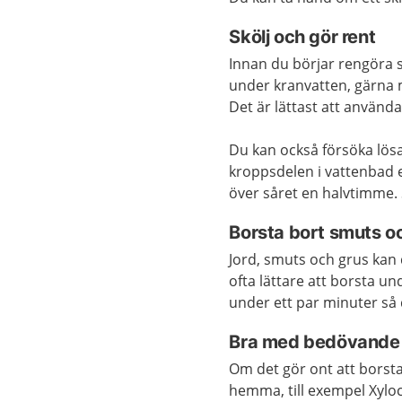
Skölj och gör rent
Innan du börjar rengöra så
under kranvatten, gärna 
Det är lättast att använda
Du kan också försöka lö
kroppsdelen i vattenbad et
över såret en halvtimme. 
Borsta bort smuts o
Jord, smuts och grus kan
ofta lättare att borsta u
under ett par minuter så d
Bra med bedövande 
Om det gör ont att borsta
hemma, till exempel Xylo