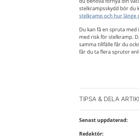
du behöva förnya din vac
stelkrampsskydd bör du 
stelkramp och hur länge d
Du kan få en spruta med 
med risk för stelkramp. D
samma tillfälle får du oc
får du ta flera sprutor enl
TIPSA & DELA ARTI
Senast uppdaterad
:
Redaktör
: