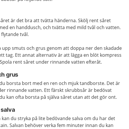
ret är det bra att tvätta händerna. Skölj rent såret
med en handdusch, och tvätta med mild tvål och vatten.
 flytande tvål.
sa upp smuts och grus genom att doppa ner den skadade
t tag. Ett annat alternativ är att lägga en blöt kompress
Spola rent såret under rinnande vatten efteråt.
ch grus
 du borsta bort med en ren och mjuk tandborste. Det är
nder rinnande vatten. Ett färskt skrubbsår är bedövat
u kan ofta borsta på själva såret utan att det gör ont.
salva
 kan du stryka på lite bedövande salva om du har det
cain. Salvan behöver verka fem minuter innan du kan