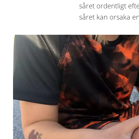
såret ordentligt ef
såret kan orsaka en