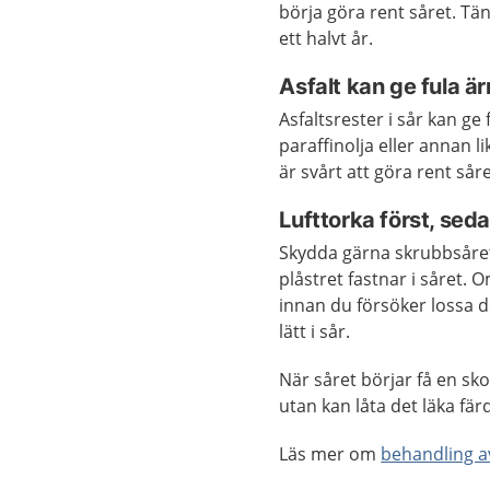
börja göra rent såret. Tän
ett halvt år.
Asfalt kan ge fula är
Asfaltsrester i sår kan ge 
paraffinolja eller annan l
är svårt att göra rent sår
Lufttorka först, seda
Skydda gärna skrubbsåret m
plåstret fastnar i såret.
innan du försöker lossa d
lätt i sår.
När såret börjar få en sk
utan kan låta det läka färdi
Läs mer om
behandling a