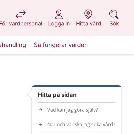
på 1177.se
på 1177.se
på 1177.se
på 1177.se
För vårdpersonal
Logga in
Hitta vård
Sök
ehandling
Så fungerar vården
Hitta på sidan
Vad kan jag göra själv?
När och var ska jag söka vård?