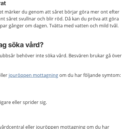
rat
 Det märker du genom att såret börjar göra mer ont efter
t såret svullnar och blir röd. Då kan du pröva att göra
t par gånger om dagen. Tvätta med vatten och mild tvål.
jag söka vård?
krubbsår behöver inte söka vård. Besvären brukar gå över
ller
jouröppen mottagning
om du har följande symtom:
gare eller sprider sig.
vårdcentral eller jouröppen mottagning om du har