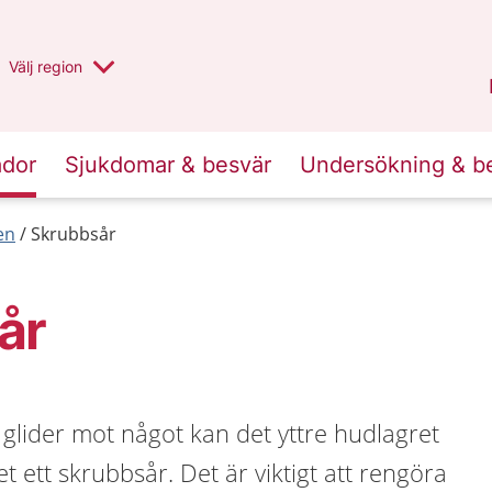
Du har valt region
Välj
en annan
region
Halland
.
ador
Sjukdomar & besvär
Undersökning & b
en
Skrubbsår
år
 glider mot något kan det yttre hudlagret
et ett skrubbsår. Det är viktigt att rengöra