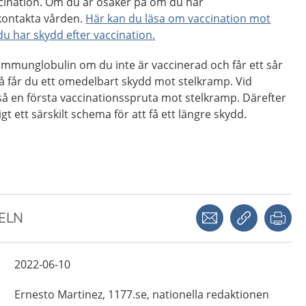
cination. Om du är osäker på om du har
kontakta vården.
Här kan du läsa om vaccination mot
u har skydd efter vaccination
.
immunglobulin om du inte är vaccinerad och får ett sår
å får du ett omedelbart skydd mot stelkramp. Vid
kså en första vaccinationsspruta mot stelkramp. Därefter
igt ett särskilt schema för att få ett längre skydd.
Dela via mejl
Kopiera län
Skr
KELN
2022-06-10
Ernesto
Martinez,
1177.se, nationella redaktionen