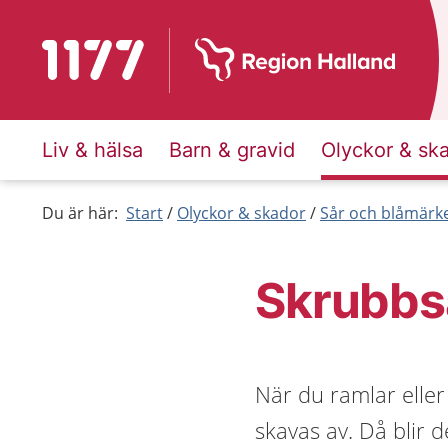
Till startsidan för 1177
Liv & hälsa
Barn & gravid
Olyckor & sk
Du är här:
Start
Olyckor & skador
Sår och blåmärk
Skrubbs
När du ramlar eller
skavas av. Då blir d