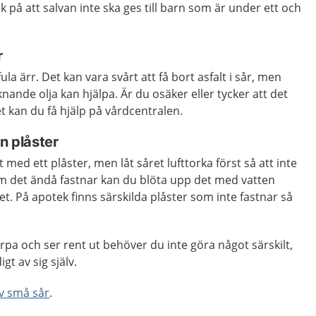
k på att salvan inte ska ges till barn som är under ett och
r
fula ärr. Det kan vara svårt att få bort asfalt i sår, men
iknande olja kan hjälpa. Är du osäker eller tycker att det
et kan du få hjälp på vårdcentralen.
n plåster
ed ett plåster, men låt såret lufttorka först så att inte
 Om det ändå fastnar kan du blöta upp det med vatten
et. På apotek finns särskilda plåster som inte fastnar så
orpa och ser rent ut behöver du inte göra något särskilt,
gt av sig själv.
v små sår
.