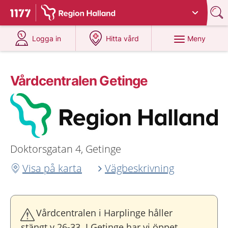
Du har valt region
Halland
.
Till startsidan för 1177
på 1177.se
på 1177.se
Meny
Logga in
Hitta vård
Vårdcentralen Getinge
Doktorsgatan 4, Getinge
Visa på karta
Vägbeskrivning
Vårdcentralen i Harplinge håller
stängt v 26-33. I Getinge har vi öppet