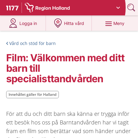
Du har valt region
Halland
.
Till startsidan för 1177
på 1177.se
på 1177.se
Meny
Logga in
Hitta vård
Vård och stöd för barn
Film: Välkommen med ditt
barn till
specialisttandvården
Innehållet gäller för Halland
Innehållet gäller för Halland
För att du och ditt barn ska känna er trygga inför
ett besök hos oss på Barntandvården har vi tagit
fram en film som berättar vad som händer under