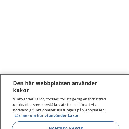
Den här webbplatsen använder
1177
–
tryggt om din hälsa och vård
kakor
Vi använder kakor, cookies, för att ge dig en förbättrad
På 1177.se får du råd om hälsa och information om
upplevelse, sammanställa statistik och för att viss
sjukdomar och vilka mottagningar du kan kontakta.
nödvändig funktionalitet ska fungera på webbplatsen.
Läs mer om hur vi använder kakor
Logga in för att läsa din journal och göra dina
vårdärenden. Ring telefonnummer 1177 för
HANTERA KAKOR