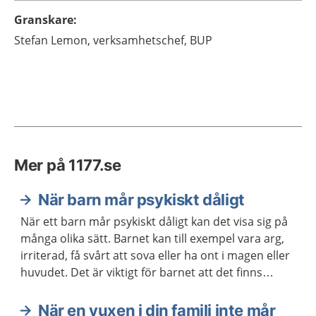
Granskare
:
Stefan
Lemon,
verksamhetschef,
BUP
Mer på 1177.se
När barn mår psykiskt dåligt
När ett barn mår psykiskt dåligt kan det visa sig på
många olika sätt. Barnet kan till exempel vara arg,
irriterad, få svårt att sova eller ha ont i magen eller
huvudet. Det är viktigt för barnet att det finns
vuxna som lyssnar och ger stöd. Ibland behövs
också stöd och hjälp från sjukvården eller
När en vuxen i din familj inte mår