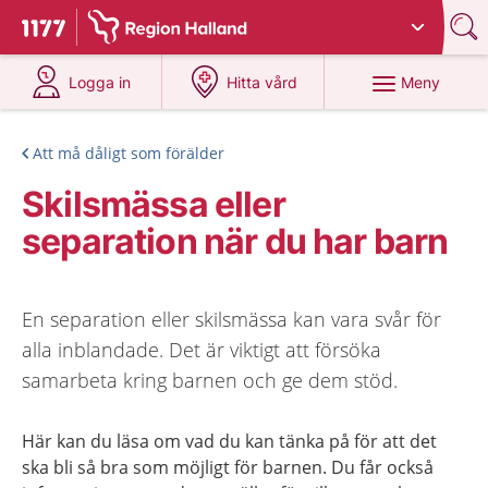
Du har valt region
Halland
.
Till startsidan för 1177
på 1177.se
på 1177.se
Meny
Logga in
Hitta vård
Att må dåligt som förälder
Skilsmässa eller
separation när du har barn
En separation eller skilsmässa kan vara svår för
alla inblandade. Det är viktigt att försöka
samarbeta kring barnen och ge dem stöd.
Här kan du läsa om vad du kan tänka på för att det
ska bli så bra som möjligt för barnen. Du får också