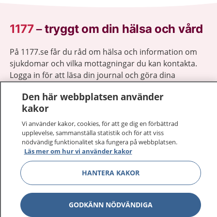
1177
–
tryggt om din hälsa och vård
På 1177.se får du råd om hälsa och information om
sjukdomar och vilka mottagningar du kan kontakta.
Logga in för att läsa din journal och göra dina
vårdärenden. Ring telefonnummer 1177 för
Den här webbplatsen använder
sjukvårdsrådgivning dygnet runt.
kakor
1177 ger dig råd när du vill må bättre.
Vi använder kakor, cookies, för att ge dig en förbättrad
upplevelse, sammanställa statistik och för att viss
nödvändig funktionalitet ska fungera på webbplatsen.
Läs mer om hur vi använder kakor
Visa inn
HANTERA KAKOR
1177 på flera språk
Visa inn
Om 1177
GODKÄNN NÖDVÄNDIGA