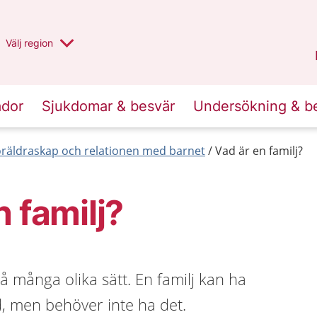
Du har valt region
Välj
en annan
region
Halland
.
ador
Sjukdomar & besvär
Undersökning & b
öräldraskap och relationen med barnet
Vad är en familj?
n familj?
på många olika sätt. En familj kan ha
, men behöver inte ha det.