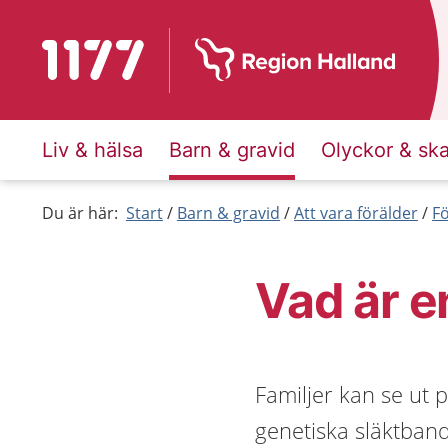
Till startsidan för 1177
Liv & hälsa
Barn & gravid
Olyckor & sk
Du är här:
Start
Barn & gravid
Att vara förälder
F
Vad är e
Familjer kan se ut 
genetiska släktband