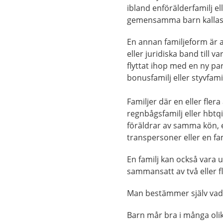
ibland enförälderfamilj e
gemensamma barn kallas i
En annan familjeform är a
eller juridiska band till 
flyttat ihop med en ny pa
bonusfamilj eller styvfamil
Familjer där en eller fler
regnbågsfamilj eller hbtqi
föräldrar av samma kön, en
transpersoner eller en fam
En familj kan också vara 
sammansatt av två eller fl
Man bestämmer själv vad ma
Barn mår bra i många oli