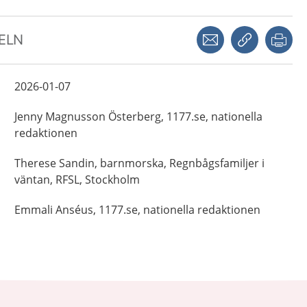
Dela via mejl
Kopiera län
Skr
KELN
2026-01-07
Jenny
Magnusson Österberg,
1177.se, nationella
redaktionen
Therese
Sandin,
barnmorska,
Regnbågsfamiljer i
väntan, RFSL,
Stockholm
Emmali
Anséus,
1177.se, nationella redaktionen