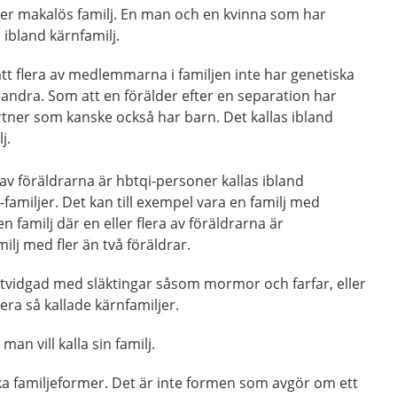
ller makalös familj. En man och en kvinna som har
bland kärnfamilj.
tt flera av medlemmarna i familjen inte har genetiska
varandra. Som att en förälder efter en separation har
rtner som kanske också har barn. Det kallas ibland
j.
a av föräldrarna är hbtqi-personer kallas ibland
-familjer. Det kan till exempel vara en familj med
 familj där en eller flera av föräldrarna är
ilj med fler än två föräldrar.
utvidgad med släktingar såsom mormor och farfar, eller
era så kallade kärnfamiljer.
n vill kalla sin familj.
ka familjeformer. Det är inte formen som avgör om ett