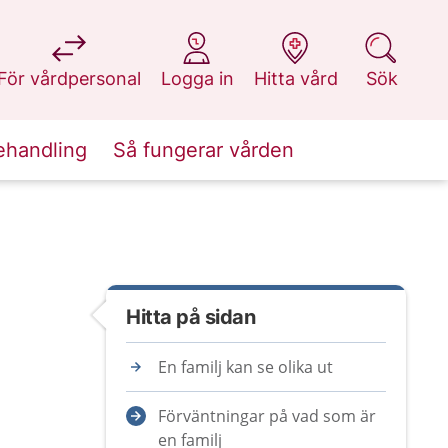
på 1177.se
på 1177.se
på 1177.se
på 1177.se
För vårdpersonal
Logga in
Hitta vård
Sök
ehandling
Så fungerar vården
Hitta på sidan
En familj kan se olika ut
Förväntningar på vad som är
en familj