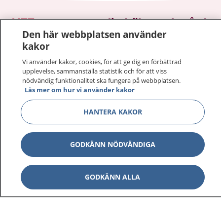
1177
–
tryggt om din hälsa och vård
Den här webbplatsen använder
kakor
På 1177.se får du råd om hälsa och information om
sjukdomar och vilka mottagningar du kan kontakta.
Vi använder kakor, cookies, för att ge dig en förbättrad
Logga in för att läsa din journal och göra dina
upplevelse, sammanställa statistik och för att viss
nödvändig funktionalitet ska fungera på webbplatsen.
vårdärenden. Ring telefonnummer 1177 för
Läs mer om hur vi använder kakor
sjukvårdsrådgivning dygnet runt.
1177 ger dig råd när du vill må bättre.
HANTERA KAKOR
GODKÄNN NÖDVÄNDIGA
Visa inn
1177 på flera språk
GODKÄNN ALLA
Visa inn
Om 1177