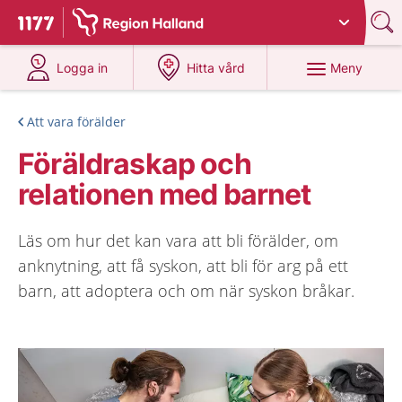
Du har valt region
Halland
.
Till startsidan för 1177
på 1177.se
på 1177.se
Meny
Logga in
Hitta vård
Att vara förälder
Föräldraskap och
relationen med barnet
Läs om hur det kan vara att bli förälder, om
anknytning, att få syskon, att bli för arg på ett
barn, att adoptera och om när syskon bråkar.