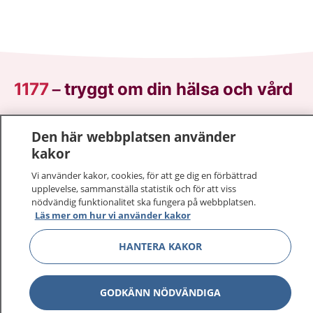
1177
–
tryggt om din hälsa och vård
På 1177.se får du råd om hälsa och information om
Den här webbplatsen använder
sjukdomar och vilka mottagningar du kan kontakta.
kakor
Logga in för att läsa din journal och göra dina
vårdärenden. Ring telefonnummer 1177 för
Vi använder kakor, cookies, för att ge dig en förbättrad
sjukvårdsrådgivning dygnet runt.
upplevelse, sammanställa statistik och för att viss
nödvändig funktionalitet ska fungera på webbplatsen.
1177 ger dig råd när du vill må bättre.
Läs mer om hur vi använder kakor
HANTERA KAKOR
GODKÄNN NÖDVÄNDIGA
Visa inn
1177 på flera språk