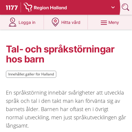
Du har valt region
Halland
.
Till startsidan för 1177
på 1177.se
på 1177.se
Meny
Logga in
Hitta vård
Tal- och språkstörningar
hos barn
Innehållet gäller för Halland
Innehållet gäller för Halland
En språkstörning innebär svårigheter att utveckla
språk och tal i den takt man kan förvänta sig av
barnets ålder. Barnen har oftast en i övrigt
normal utveckling, men just språkutvecklingen går
långsamt.