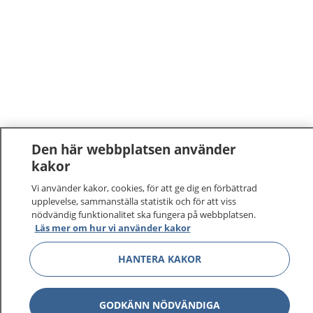
Den här webbplatsen använder
kakor
1177
–
tryggt om din hälsa och vård
Vi använder kakor, cookies, för att ge dig en förbättrad
upplevelse, sammanställa statistik och för att viss
På 1177.se får du råd om hälsa och information om
nödvändig funktionalitet ska fungera på webbplatsen.
sjukdomar och vilka mottagningar du kan kontakta.
Läs mer om hur vi använder kakor
Logga in för att läsa din journal och göra dina
vårdärenden. Ring telefonnummer 1177 för
HANTERA KAKOR
sjukvårdsrådgivning dygnet runt.
1177 ger dig råd när du vill må bättre.
GODKÄNN NÖDVÄNDIGA