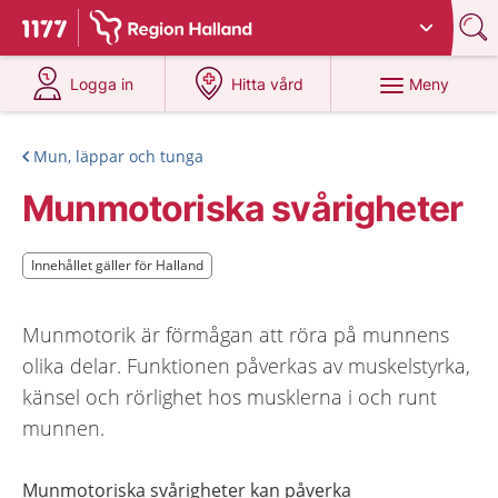
Du har valt region
Halland
.
Till startsidan för 1177
på 1177.se
på 1177.se
Meny
Logga in
Hitta vård
Mun, läppar och tunga
Munmotoriska svårigheter
Innehållet gäller för Halland
Innehållet gäller för Halland
Munmotorik är förmågan att röra på munnens
olika delar. Funktionen påverkas av muskelstyrka,
känsel och rörlighet hos musklerna i och runt
munnen.
Munmotoriska svårigheter kan påverka