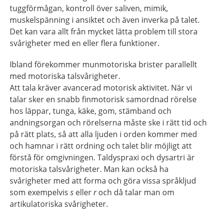
tuggförmågan, kontroll över saliven, mimik,
muskelspänning i ansiktet och även inverka på talet.
Det kan vara allt från mycket lätta problem till stora
svårigheter med en eller flera funktioner.
Ibland förekommer munmotoriska brister parallellt
med motoriska talsvårigheter.
Att tala kräver avancerad motorisk aktivitet. När vi
talar sker en snabb finmotorisk samordnad rörelse
hos läppar, tunga, käke, gom, stämband och
andningsorgan och rörelserna måste ske i rätt tid och
på rätt plats, så att alla ljuden i orden kommer med
och hamnar i rätt ordning och talet blir möjligt att
förstå för omgivningen. Taldyspraxi och dysartri är
motoriska talsvårigheter. Man kan också ha
svårigheter med att forma och göra vissa språkljud
som exempelvis
s
eller
r
och då talar man om
artikulatoriska svårigheter.