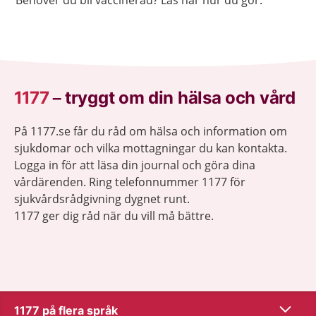
Behöver du bli vaccinerad? Läs här hur du gör.
1177
–
tryggt om din hälsa och vård
På 1177.se får du råd om hälsa och information om
sjukdomar och vilka mottagningar du kan kontakta.
Logga in för att läsa din journal och göra dina
vårdärenden. Ring telefonnummer 1177 för
sjukvårdsrådgivning dygnet runt.
1177 ger dig råd när du vill må bättre.
Visa inn
1177 på flera språk