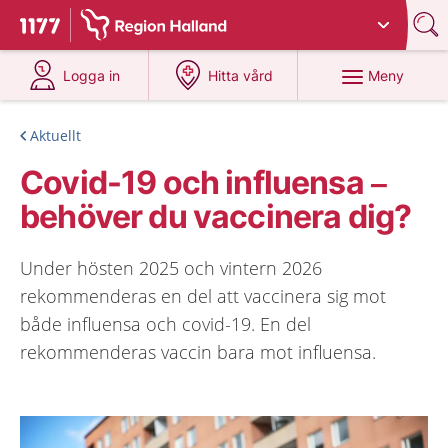
Du har valt region
Halland
.
Till startsidan för 1177
på 1177.se
på 1177.se
Meny
Logga in
Hitta vård
Aktuellt
Covid-19 och influensa –
behöver du vaccinera dig?
Under hösten 2025 och vintern 2026
rekommenderas en del att vaccinera sig mot
både influensa och covid-19. En del
rekommenderas vaccin bara mot influensa.