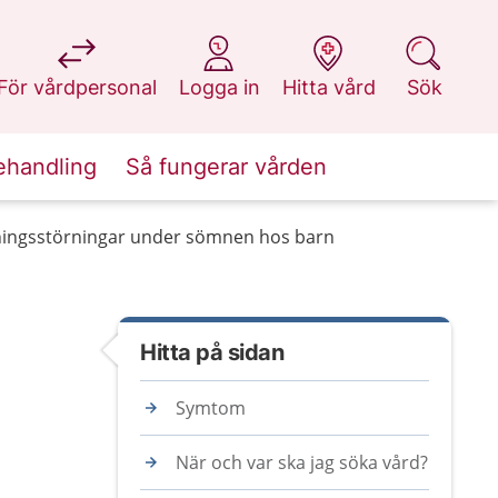
på 1177.se
på 1177.se
på 1177.se
på 1177.se
För vårdpersonal
Logga in
Hitta vård
Sök
ehandling
Så fungerar vården
ingsstörningar under sömnen hos barn
Hitta på sidan
Symtom
När och var ska jag söka vård?