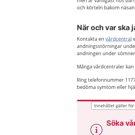
men är vanligast hos barn
och körteln bakom näsan 
När och var ska 
Kontakta en
vårdcentral
e
andningsstörningar under
andningen under sömnen
Många vårdcentraler kan
Ring telefonnummer 1177
bedöma symtom eller hjäl
Innehållet gäller fö
Innehållet gäller fö
Söka vå