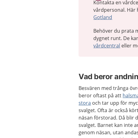
Kontakta en vårdcen
vårdpersonal. Här h
Gotland
Behöver du prata m
dygnet runt. De kan
vårdcentral
eller m
Vad beror andni
Besvären med trånga övre
beror oftast på att
halsm
stora
och tar upp för myck
svalget. Ofta är också kö
näsan förstorad. Då blir d
svalget. Barnet kan inte a
genom näsan, utan andas i