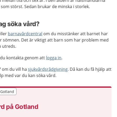
 mellan två och sex år. I den åldern är halsmandlarna
som störst. Sedan brukar de minska i storlek.
jag söka vård?
ller
barnavårdcentral
om du misstänker att barnet har
 sömnen. Det är viktigt att barn som har problem med
 utreds.
 du kontakta genom att
logga in
.
 om du vill ha
sjukvårdsrådgivning
. Då kan du få hjälp att
p med var du kan söka vård.
r Gotland
r Gotland
rd på Gotland