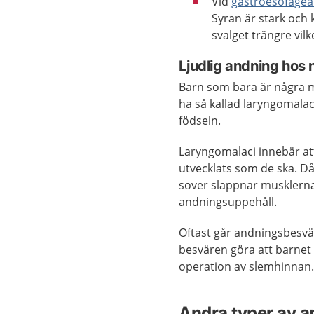
Vid
gastroesofageal
Syran är stark och 
svalget trängre vilk
Ljudlig andning hos
Barn som bara är några m
ha så kallad laryngomalac
födseln.
Laryngomalaci innebär att
utvecklats som de ska. Då
sover slappnar musklerna 
andningsuppehåll.
Oftast går andningsbesvär
besvären göra att barnet 
operation av slemhinnan
Andra typer av a