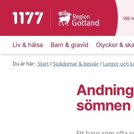
Till startsidan för 1177
Du ha
Välj
e
r
Liv & hälsa
Barn & gravid
Olyckor & sk
Du är här:
Start
Sjukdomar & besvär
Lungor och lu
Andning
sömnen 
Ett barn som ofta s