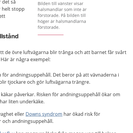
Förstora bilden
 det så
Bilden till vänster visar
ir helt stopp
halsmandlar som inte är
förstorade. På bilden till
ett
höger är halsmandlarna
förstorade.
llstånd
 att de övre luftvägarna blir trånga och att barnet får svårt
 Här är några exempel:
n för andningsuppehåll. Det beror på att vävnaderna i
blir tjockare och gör luftvägarna trängre.
käkar påverkar. Risken för andningsuppehåll ökar om
 har liten underkäke.
aghet eller
Downs syndrom
har ökad risk för
r och andningsuppehåll.