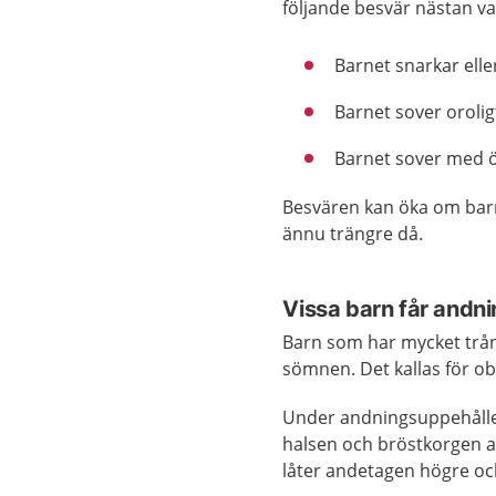
följande besvär nästan va
Barnet snarkar elle
Barnet sover orolig
Barnet sover med 
Besvären kan öka om barne
ännu trängre då.
Vissa barn får andn
Barn som har mycket trån
sömnen. Det kallas för ob
Under andningsuppehållet
halsen och bröstkorgen a
låter andetagen högre oc