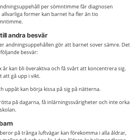
t andningsuppehåll per sömntimme får diagnosen
allvarliga former kan barnet ha fler än tio
ömntimme.
till andra besvär
er andningsuppehållen gör att barnet sover sämre. Det
år följande besvär:
ex år kan bli överaktiva och få svårt att koncentrera sig.
 att gå upp i vikt.
h uppåt kan börja kissa på sig på nätterna.
trötta på dagarna, få inlärningssvårigheter och inte orka
 skolan.
 barn
eror på trånga luftvägar kan förekomma i alla åldrar,