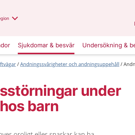
r valt region
n annan
egion
Gotland
.
ador
Sjukdomar & besvär
Undersökning & b
ftvägar
Andningssvårigheter och andningsuppehåll
Andn
sstörningar under
hos barn
over oroligt eller snarkar kan ha