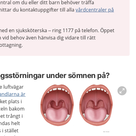
tral om du eller ditt barn behöver träffa
ittar du kontaktuppgifter till alla
vårdcentraler på
ed en sjuksköterska – ring 1177 på telefon. Öppet
 vid behov även hänvisa dig vidare till rätt
ottagning.
ngsstörningar under sömnen på?
 luftvägar
andlarna är
et plats i
rteln bakom
et trångt i
ndas helt
 stället