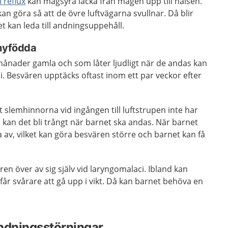
 reflux
kan magsyra läcka från magen upp till halsen.
kan göra så att de övre luftvägarna svullnar. Då blir
et kan leda till andningsuppehåll.
 nyfödda
ånader gamla och som låter ljudligt när de andas kan
i. Besvären upptäcks oftast inom ett par veckor efter
 slemhinnorna vid ingången till luftstrupen inte har
 kan det bli trångt när barnet ska andas. När barnet
av, vilket kan göra besvären större och barnet kan få
en över av sig själv vid laryngomalaci. Ibland kan
får svårare att gå upp i vikt. Då kan barnet behöva en
.
ndningsstörningar