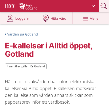
Du har valt region
Gotland
.
Till startsidan för 1177
på 1177.se
på 1177.se
Meny
Logga in
Hitta vård
Vården på Gotland
E-kallelser i Alltid öppet,
Gotland
Innehållet gäller för Gotland
Innehållet gäller för Gotland
Hälso- och sjukvården har infört elektroniska
kallelser via Alltid öppet. E-kallelsen motsvarar
den kallelse som vården annars skickar som
pappersbrev inför ett vårdbesök.