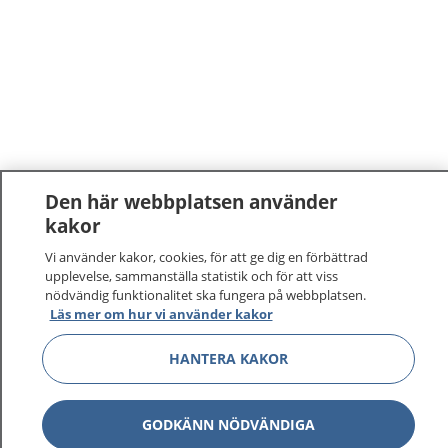
Den här webbplatsen använder
kakor
Vi använder kakor, cookies, för att ge dig en förbättrad
upplevelse, sammanställa statistik och för att viss
nödvändig funktionalitet ska fungera på webbplatsen.
Läs mer om hur vi använder kakor
1177
–
tryggt om din hälsa och vård
HANTERA KAKOR
På 1177.se får du råd om hälsa och information om
sjukdomar och vilka mottagningar du kan kontakta.
GODKÄNN NÖDVÄNDIGA
Logga in för att läsa din journal och göra dina