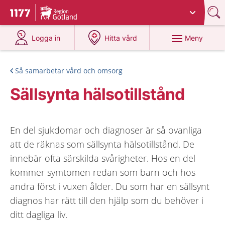
Du har valt region
Gotland
.
Till startsidan för 1177
på 1177.se
på 1177.se
Meny
Logga in
Hitta vård
Så samarbetar vård och omsorg
Sällsynta hälsotillstånd
En del sjukdomar och diagnoser är så ovanliga
att de räknas som sällsynta hälsotillstånd. De
innebär ofta särskilda svårigheter. Hos en del
kommer symtomen redan som barn och hos
andra först i vuxen ålder. Du som har en sällsynt
diagnos har rätt till den hjälp som du behöver i
ditt dagliga liv.