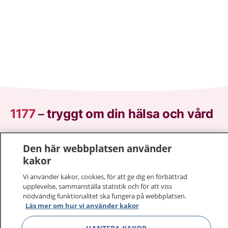
1177
–
tryggt om din hälsa och vård
På 1177.se får du råd om hälsa och information om
Den här webbplatsen använder
sjukdomar och vilka mottagningar du kan kontakta.
kakor
Logga in för att läsa din journal och göra dina
vårdärenden. Ring telefonnummer 1177 för
Vi använder kakor, cookies, för att ge dig en förbättrad
sjukvårdsrådgivning dygnet runt.
upplevelse, sammanställa statistik och för att viss
nödvändig funktionalitet ska fungera på webbplatsen.
1177 ger dig råd när du vill må bättre.
Läs mer om hur vi använder kakor