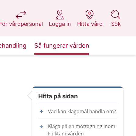
på 1177.se
på 1177.se
på 1177.se
på 1177.se
För vårdpersonal
Logga in
Hitta vård
Sök
ehandling
Så fungerar vården
Hitta på sidan
Vad kan klagomål handla om?
Klaga på en mottagning inom
Folktandvården