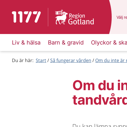
Till startsidan för 1177
Du ha
Välj
e
r
Liv & hälsa
Barn & gravid
Olyckor & sk
Du är här:
Start
Så fungerar vården
Om du inte är 
Om du in
tandvår
Du kan lämna synpu