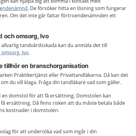
gen kan hjälpa dig att komma i kontakt med
roendenämnd
. De försöker hitta en lösning som fungerar
aren. Om det inte går fattar förtroendenämnden ett
d och omsorg, Ivo
 allvarlig tandvårdsskada kan du anmäla det till
h omsorg, Ivo
.
 tillhör en branschorganisation
varken Praktikertjänst eller Privattandläkarna. Då kan det
 om du vill klaga. Fråga din tandläkare vad som gäller.
ll en domstol för att få ersättning. Domstolen kan
få ersättning. Då finns risken att du måste betala både
ns kostnader i domstolen.
bolag för att undersöka vad som ingår i din