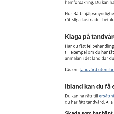
hemförsäkring. Du kan ha m
Hos Rättshjälpsmyndighete
rättsliga kostnader betal
Klaga på tandvå
Har du fått fel behandlin
till exempel om du har få
anmälan i det land där du
Läs om
tandvård utomlan
Ibland kan du få 
Du kan ha rätt till
ersättn
du har fått tandvård. Al
Skada som har hänt 