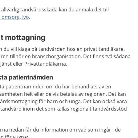
 allvarlig tandvårdsskada kan du anmäla det till
h omsorg, Ivo
.
at mottagning
m du vill klaga på tandvården hos en privat tandläkare.
ren tillhör en branschorganisation. Det finns två sådana
jänst eller Privattandläkarna.
kta patientnämden
takta patientnämnden om du har behandlats av en
samheten helt eller delvis betalas av regionen. Det kan
dvårdsmottagning för barn och unga. Det kan också vara
tandvård inom det som kallas regionalt tandvårdsstöd
arna nedan får du information om vad som ingår i de
n för vuxna: