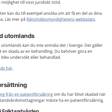
öjlighet till visst juridiskt stöd.
n kan du till exempel ansöka om att få en del av dina
da. Läs mer på
Rättshjälpsmyndighetens webbplats
.
rd utomlands
g utomlands kan du inte anmäla det i Sverige. Det gäller
tt en skada av en behandling. Du behöver göra en
 blev undersökt eller behandlad.
ds här
.
ersättning
ing från en patientförsäkring
om du har blivit skadad när
la tandvårdsmottagningar måste ha en patientförsäkring.
i Folktandvården