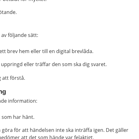
mötande.
av följande sätt:
 ett brev hem eller till en digital brevlåda.
u uppringd eller träffar den som ska dig svaret.
 att förstå.
ing
ande information:
et som har hänt.
göra för att händelsen inte ska inträffa igen. Det gäller
dömer att det som hände var felaktigt.