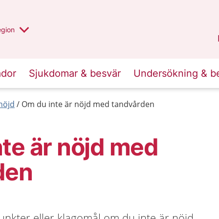
r valt region
n annan
egion
Gotland
.
ador
Sjukdomar & besvär
Undersökning & b
nöjd
Om du inte är nöjd med tandvården
te är nöjd med
den
nkter eller klagomål om du inte är nöjd