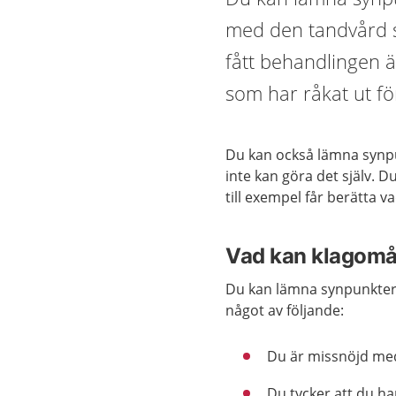
med den tandvård s
fått behandlingen ä
som har råkat ut för
Du kan också lämna synpu
inte kan göra det själv. D
till exempel får berätta 
Vad kan klagomå
Du kan lämna synpunkter 
något av följande:
Du är missnöjd med
Du tycker att du ha