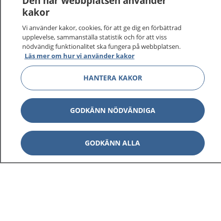
Den här webbplatsen använder
vårdärenden. Ring telefonnummer 1177 för
kakor
sjukvårdsrådgivning dygnet runt.
Vi använder kakor, cookies, för att ge dig en förbättrad
1177 ger dig råd när du vill må bättre.
upplevelse, sammanställa statistik och för att viss
nödvändig funktionalitet ska fungera på webbplatsen.
Läs mer om hur vi använder kakor
HANTERA KAKOR
Visa inn
1177 på flera språk
GODKÄNN NÖDVÄNDIGA
Visa inn
Om 1177
GODKÄNN ALLA
Visa inn
Kontakt
Behandling av personuppgifter
Hantering av kakor