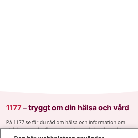
1177
–
tryggt om din hälsa och vård
På 1177.se får du råd om hälsa och information om
sjukdomar och vilka mottagningar du kan kontakta.
Logga in för att läsa din journal och göra dina