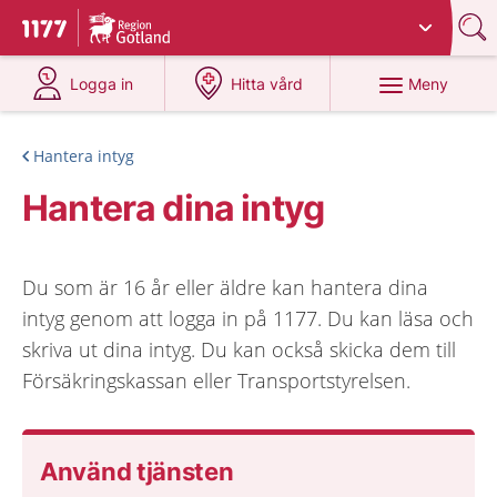
Du har valt region
Gotland
.
Till startsidan för 1177
på 1177.se
på 1177.se
Meny
Logga in
Hitta vård
Hantera intyg
Hantera dina intyg
Du som är 16 år eller äldre kan hantera dina
intyg genom att logga in på 1177. Du kan läsa och
skriva ut dina intyg. Du kan också skicka dem till
Försäkringskassan eller Transportstyrelsen.
Använd tjänsten