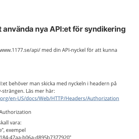
tt använda nya API:et för syndikering
www.1177.se/api/ med din API-nyckel för att kunna
I:et behöver man skicka med nyckeln i headern på
y-strängen. Läs mer här:
la.org/en-US/docs/Web/HTTP/Headers/Authorization
 Authorization
kall vara:
e”, exempel
a184-47aa-b06a-d895b7377920”