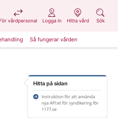
på 1177.se
på 1177.se
på 1177.se
på 1177.se
För vårdpersonal
Logga in
Hitta vård
Sök
ehandling
Så fungerar vården
Hitta på sidan
Instruktion för att använda
nya API:et för syndikering för
1177.se