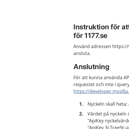
Instruktion för a
för 1177.se
Använd adressen https://
ansluta.
Anslutning
För att kunna använda AP
requestet och inte i quer
https://developer.mozil
Nyckeln skall heta:
Värdet på nyckeln s
“ApiKey nyckelvärd
”ApiKey 3c7cee9c-