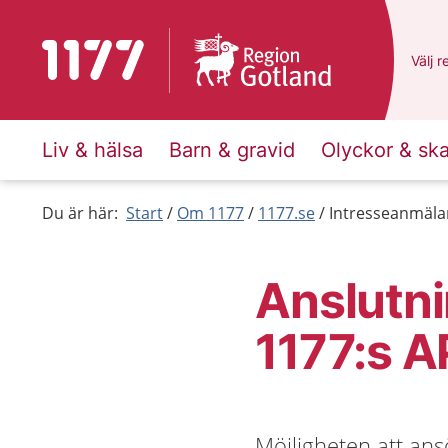
Till startsidan för 1177
Du ha
Välj
e
r
Liv & hälsa
Barn & gravid
Olyckor & sk
Du är här:
Start
Om 1177
1177.se
Intresseanmälan
Anslutnin
1177:s A
Möjligheten att ans