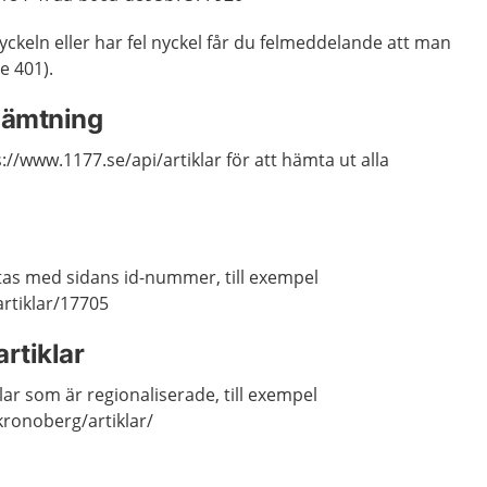
ckeln eller har fel nyckel får du felmeddelande att man
e 401).
lhämtning
ps://www.1177.se/api/artiklar för att hämta ut alla
mtas med sidans id-nummer, till exempel
artiklar/17705
rtiklar
lar som är regionaliserade, till exempel
kronoberg/artiklar/