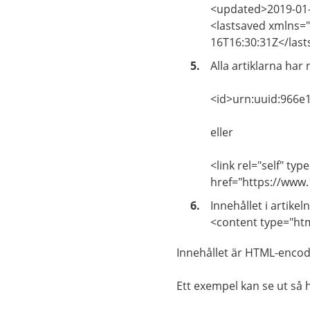
<updated>2019-01
<lastsaved xmlns="
16T16:30:31Z</las
Alla artiklarna har 
<id>urn:uuid:966e
eller
<link rel="self" ty
href="https://www.1
Innehållet i artik
<content type="htm
Innehållet är HTML-encod
Ett exempel kan se ut så 