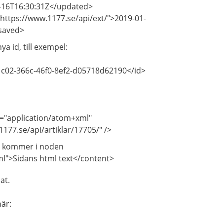
-16T16:30:31Z</updated>
https://www.1177.se/api/ext/">2019-01-
tsaved>
nya id, till exempel:
1c02-366c-46f0-8ef2-d05718d62190</id>
pe="application/atom+xml"
177.se/api/artiklar/17705/" />
eln kommer i noden
l">Sidans html text</content>
at.
här: