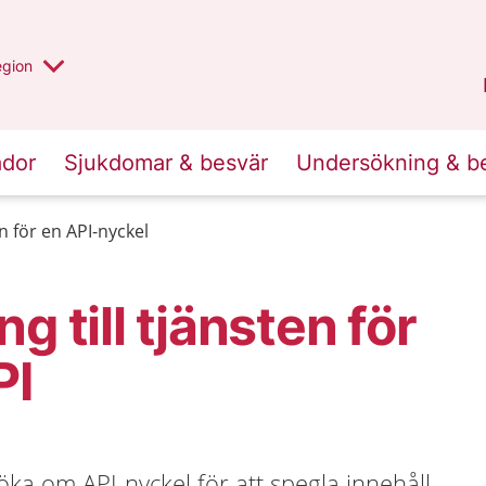
r valt region
n annan
egion
Gotland
.
ador
Sjukdomar & besvär
Undersökning & b
 för en API-nyckel
g till tjänsten för
PI
öka om API-nyckel för att spegla innehåll