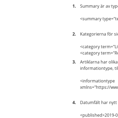
Summary är av typen
<summary type="te
Kategorierna för s
<category term="Li
<category term="Re
Artiklarna har oli
informationtype, ti
<informationtype
xmlns="https://www
Datumfält har nytt 
<published>2019-0