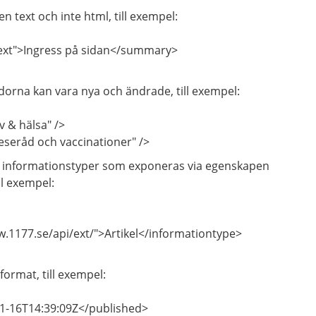
 text och inte html, till exempel:
xt">Ingress på sidan</summary>
idorna kan vara nya och ändrade, till exempel:
v & hälsa" />
seråd och vaccinationer" />
ka informationstyper som exponeras via egenskapen
ll exempel:
.1177.se/api/ext/">Artikel</informationtype>
format, till exempel:
1-16T14:39:09Z</published>