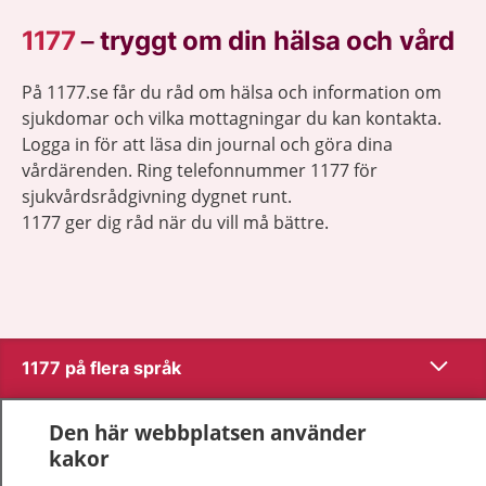
1177
–
tryggt om din hälsa och vård
På 1177.se får du råd om hälsa och information om
sjukdomar och vilka mottagningar du kan kontakta.
Logga in för att läsa din journal och göra dina
vårdärenden. Ring telefonnummer 1177 för
sjukvårdsrådgivning dygnet runt.
1177 ger dig råd när du vill må bättre.
Visa inn
1177 på flera språk
Visa inn
Om 1177
Den här webbplatsen använder
kakor
Visa inn
Kontakt