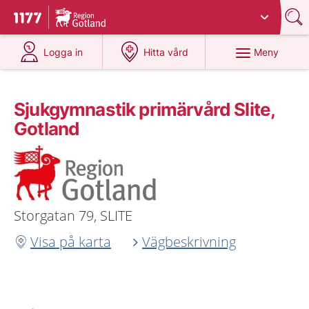
Du har valt region
Gotland
.
Till startsidan för 1177
på 1177.se
på 1177.se
Meny
Logga in
Hitta vård
Sjukgymnastik primärvård Slite,
Gotland
Storgatan 79, SLITE
Visa på karta
Vägbeskrivning