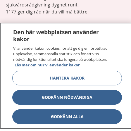
sjukvårdsrådgivning dygnet runt.
1177 ger dig råd när du vill må bättre.
Den här webbplatsen använder
kakor
Visa inn
Vi använder kakor, cookies, för att ge dig en förbättrad
1177 på flera språk
upplevelse, sammanställa statistik och för att viss
nödvändig funktionalitet ska fungera på webbplatsen.
Visa inn
Läs mer om hur vi använder kakor
Om 1177
HANTERA KAKOR
Visa inn
Kontakt
GODKÄNN NÖDVÄNDIGA
Behandling av personuppgifter
GODKÄNN ALLA
Hantering av kakor