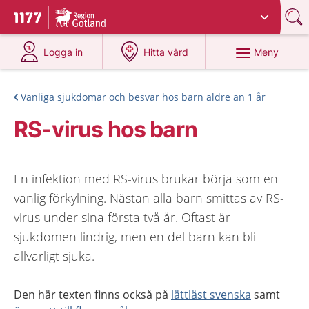
Du har valt region
Gotland
.
Till startsidan för 1177
på 1177.se
på 1177.se
Meny
Logga in
Hitta vård
Vanliga sjukdomar och besvär hos barn äldre än 1 år
RS-virus hos barn
En infektion med RS-virus brukar börja som en
vanlig förkylning. Nästan alla barn smittas av RS-
virus under sina första två år. Oftast är
sjukdomen lindrig, men en del barn kan bli
allvarligt sjuka.
Den här texten finns också på
lättläst svenska
samt