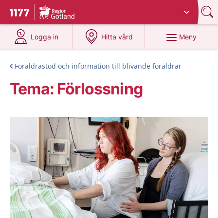
Du har valt region
Gotland
.
Till startsidan för 1177
på 1177.se
på 1177.se
Meny
Logga in
Hitta vård
Föräldrastöd och information till blivande föräldrar
Tema: Förlossning