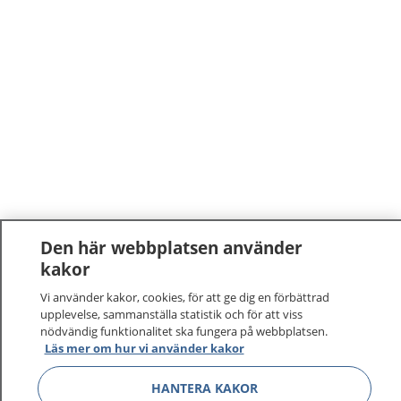
Den här webbplatsen använder
kakor
1177
–
tryggt om din hälsa och vård
Vi använder kakor, cookies, för att ge dig en förbättrad
På 1177.se får du råd om hälsa och information om
upplevelse, sammanställa statistik och för att viss
nödvändig funktionalitet ska fungera på webbplatsen.
sjukdomar och vilka mottagningar du kan kontakta.
Läs mer om hur vi använder kakor
Logga in för att läsa din journal och göra dina
vårdärenden. Ring telefonnummer 1177 för
HANTERA KAKOR
sjukvårdsrådgivning dygnet runt.