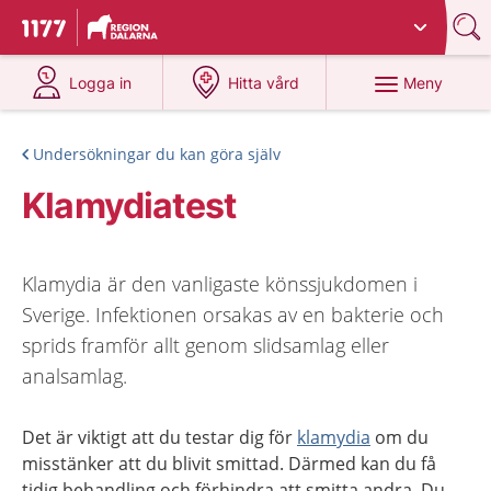
Du har valt region
Dalarna
.
Till startsidan för 1177
på 1177.se
på 1177.se
Meny
Logga in
Hitta vård
Undersökningar du kan göra själv
Klamydiatest
Klamydia är den vanligaste könssjukdomen i
Sverige. Infektionen orsakas av en bakterie och
sprids framför allt genom slidsamlag eller
analsamlag.
Det är viktigt att du testar dig för
klamydia
om du
misstänker att du blivit smittad. Därmed kan du få
tidig behandling och förhindra att smitta andra. Du