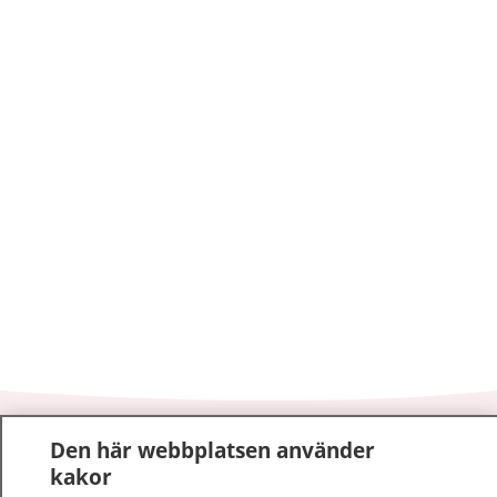
1177
–
tryggt om din hälsa och vård
Den här webbplatsen använder
kakor