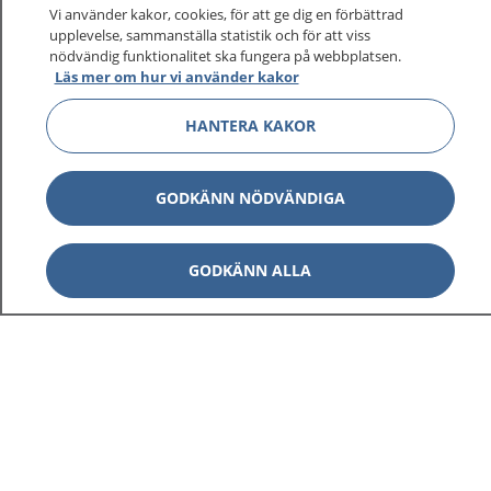
På 1177.se får du råd om hälsa och information om
Vi använder kakor, cookies, för att ge dig en förbättrad
sjukdomar och vilka mottagningar du kan kontakta.
upplevelse, sammanställa statistik och för att viss
Logga in för att läsa din journal och göra dina
nödvändig funktionalitet ska fungera på webbplatsen.
Läs mer om hur vi använder kakor
vårdärenden. Ring telefonnummer 1177 för
sjukvårdsrådgivning dygnet runt.
HANTERA KAKOR
1177 ger dig råd när du vill må bättre.
GODKÄNN NÖDVÄNDIGA
GODKÄNN ALLA
Visa inn
1177 på flera språk
Visa inn
Om 1177
Visa inn
Kontakt
Behandling av personuppgifter